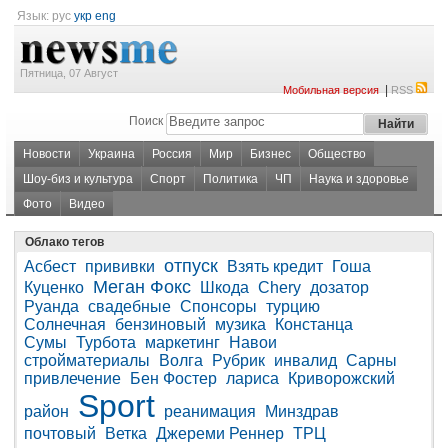
Язык:
рус
укр
eng
Пятница, 07 Август
|
Мобильная версия
RSS
Поиск
Новости
Украина
Россия
Мир
Бизнес
Общество
Шоу-биз и культура
Спорт
Политика
ЧП
Наука и здоровье
Фото
Видео
Облако тегов
отпуск
Асбест
прививки
Взять кредит
Гоша
Меган Фокс
Куценко
Шкода
Chery
дозатор
Руанда
свадебные
Спонсоры
турцию
Солнечная
бензиновый
музика
Констанца
Сумы
Турбота
маркетинг
Навои
стройматериалы
Волга
Рубрик
инвалид
Сарны
привлечение
Бен Фостер
лариса
Криворожский
Sport
район
реанимация
Минздрав
почтовый
Ветка
Джереми Реннер
ТРЦ