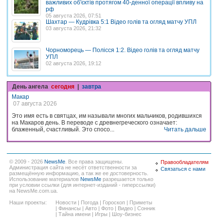
важливих об'єктів протягом 40-денної операції впливу на
рф
05 августа 2026, 07:51
Шахтар — Кудрівка 5:1 Відео голів та огляд матчу УПЛ
03 августа 2026, 21:32
Чорноморець — Полісся 1:2. Відео голів та огляд матчу
УПЛ
02 августа 2026, 19:12
День ангела
сегодня
|
завтра
Макар
07 августа 2026
Это имя есть в святцах, им называли многих мальчиков, родившихся
на Макаров день. В переводе с древнегреческого означает:
блаженный, счастливый. Это спосо...
Читать дальше
© 2009 - 2026
NewsMe
. Все права защищены.
Правообладателям
Администрация сайта не несёт ответственности за
Связаться с нами
размещённую информацию, а так же ее достоверность.
Использование материалов
NewsMe
разрешается только
при условии ссылки (для интернет-изданий - гиперссылки)
на NewsMe.com.ua.
Наши проекты:
Новости
|
Погода
|
Гороскоп
|
Приметы
|
Финансы
|
Авто
|
Фото
|
Видео
|
Сонник
|
Тайна имени
|
Игры
|
Шоу-бизнес