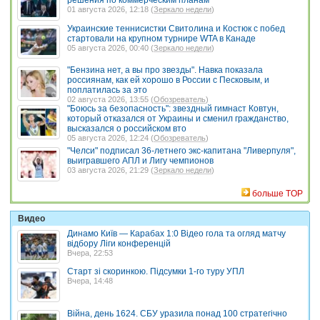
решения по коммерческим планам
01 августа 2026, 12:18 (
Зеркало недели
)
Украинские теннисистки Свитолина и Костюк с побед
стартовали на крупном турнире WTA в Канаде
05 августа 2026, 00:40 (
Зеркало недели
)
"Бензина нет, а вы про звезды". Навка показала
россиянам, как ей хорошо в России с Песковым, и
поплатилась за это
02 августа 2026, 13:55 (
Обозреватель
)
"Боюсь за безопасность": звездный гимнаст Ковтун,
который отказался от Украины и сменил гражданство,
высказался о российском вто
05 августа 2026, 12:24 (
Обозреватель
)
"Челси" подписал 36-летнего экс-капитана "Ливерпуля",
выигравшего АПЛ и Лигу чемпионов
03 августа 2026, 21:29 (
Зеркало недели
)
больше TOP
Видео
Динамо Київ — Карабах 1:0 Відео гола та огляд матчу
відбору Ліги конференцій
Вчера, 22:53
Старт зі скоринкою. Підсумки 1-го туру УПЛ
Вчера, 14:48
Війна, день 1624. СБУ уразила понад 100 стратегічно