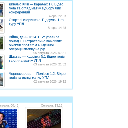
Динамо Київ — Карабах 1:0 Відео
гола та огляд матчу відбору Ліги
конференцій
Вчера, 22:53
Старт зі скоринкою. Підсумки 1-го
туру УПЛ
Вчера, 14:48
Війна, день 1624. СБУ уразила
понад 100 стратегічно важливих
об'єктів протягом 40-денної
операції впливу на рф
05 августа 2026, 07:51
Шахтар — Кудрівка 5:1 Відео голів
та огляд матчу УПЛ
03 августа 2026, 21:32
Чорноморець — Полісся 1:2. Відео
голів та огляд матчу УПЛ
02 августа 2026, 19:12
годня, 00:45
Сегодня, 13:13