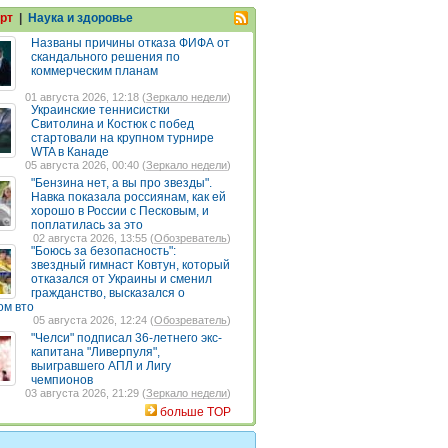
рт
|
Наука и здоровье
Названы причины отказа ФИФА от
скандального решения по
коммерческим планам
01 августа 2026, 12:18 (
Зеркало недели
)
Украинские теннисистки
Свитолина и Костюк с побед
стартовали на крупном турнире
WTA в Канаде
05 августа 2026, 00:40 (
Зеркало недели
)
"Бензина нет, а вы про звезды".
Навка показала россиянам, как ей
хорошо в России с Песковым, и
поплатилась за это
02 августа 2026, 13:55 (
Обозреватель
)
"Боюсь за безопасность":
звездный гимнаст Ковтун, который
отказался от Украины и сменил
гражданство, высказался о
ом вто
05 августа 2026, 12:24 (
Обозреватель
)
"Челси" подписал 36-летнего экс-
капитана "Ливерпуля",
выигравшего АПЛ и Лигу
чемпионов
03 августа 2026, 21:29 (
Зеркало недели
)
больше TOP