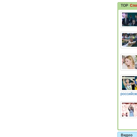
TOP
Спо
российск
Видео