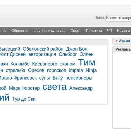
Поиск
знес
Общество
Шоу-биз и культура
Спорт
Политика
ЧП
Наука и
Архив 
Высоцкий
Оболонский район
Джон Бон
Реклама
Уолт Дисней
авторизация
Ольборг
Эллен
Тим
ивки
Коломбо
Киевэнерго
эконом
он
стрельба
Орехов
гороскоп
Impala
Ninja
Ивано-Франковск
супы
Баку
пенсионеры
света
вой
Марк Форстер
Александр
ий
Тур де Ски