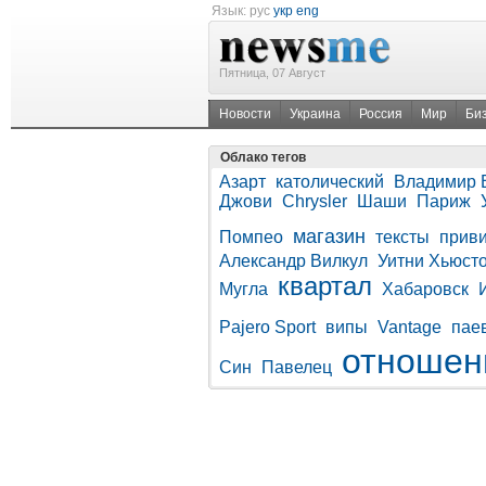
Язык:
рус
укр
eng
Пятница, 07 Август
Новости
Украина
Россия
Мир
Би
Облако тегов
Азарт
католический
Владимир 
Джови
Chrysler
Шаши
Париж
магазин
Помпео
тексты
прив
Александр Вилкул
Уитни Хьюст
квартал
Мугла
Хабаровск
Pajero Sport
випы
Vantage
пае
отношен
Син
Павелец