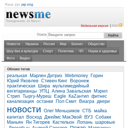
Язык:
рус
укр
eng
Понедельник, 10 Август
|
Мобильная версия
RSS
Поиск
Новости
Украина
Россия
Мир
Бизнес
Общество
Шоу-биз и культура
Спорт
Политика
ЧП
Наука и здоровье
Фото
Видео
Облако тегов
реальная
Марлен Дитрих
Webmoney
Горин
Юрий Яковлев
Стивен Кинг
Воронеж
практическая
Шира
мультимедийный
вегетарианцы
УПЦ
Алина Завальская
Мэрил
Стрип
Тыргу-Муреш
Eagle
КаZантип
фитнес
канализация
останки
Пол Смит
Виагра
двери
новости
Олег Меньшиков
СТБ
майка
капитал
Восход
Джеймс МакЭвой
ВУЗ
Собаки
Маньян
Ян Тигорев
Кастельон
Лопань
шаровые
Пожар
Дрогобыч
Андрей Соколов
Марракеш