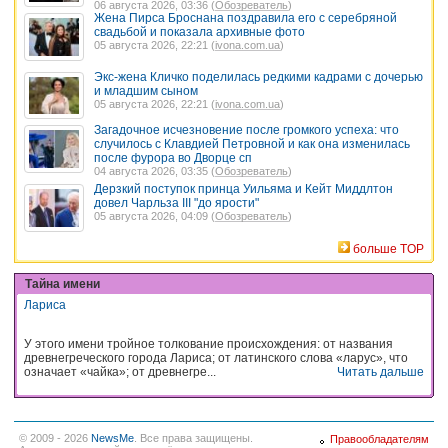
06 августа 2026, 03:36 (
Обозреватель
)
Жена Пирса Броснана поздравила его с серебряной
свадьбой и показала архивные фото
05 августа 2026, 22:21 (
ivona.com.ua
)
Экс-жена Кличко поделилась редкими кадрами с дочерью
и младшим сыном
05 августа 2026, 22:21 (
ivona.com.ua
)
Загадочное исчезновение после громкого успеха: что
случилось с Клавдией Петровной и как она изменилась
после фурора во Дворце сп
04 августа 2026, 03:35 (
Обозреватель
)
Дерзкий поступок принца Уильяма и Кейт Миддлтон
довел Чарльза III "до ярости"
05 августа 2026, 04:09 (
Обозреватель
)
больше TOP
Тайна имени
Лариса
У этого имени тройное толкование происхождения: от названия
древнегреческого города Лариса; от латинского слова «ларус», что
означает «чайка»; от древнегре...
Читать дальше
© 2009 - 2026
NewsMe
. Все права защищены.
Правообладателям