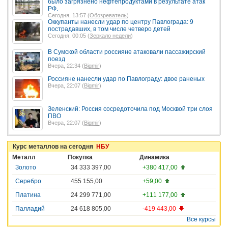
было загрязнено нефтепродуктами в результате атак
РФ.
Сегодня, 13:57 (
Обозреватель
)
Оккупанты нанесли удар по центру Павлограда: 9
пострадавших, в том числе четверо детей
Сегодня, 00:05 (
Зеркало недели
)
В Сумской области россияне атаковали пассажирский
поезд
Вчера, 22:34 (
Bigmir
)
Россияне нанесли удар по Павлограду: двое раненых
Вчера, 22:07 (
Bigmir
)
Зеленский: Россия сосредоточила под Москвой три слоя
ПВО
Вчера, 22:07 (
Bigmir
)
Курс металлов на сегодня
НБУ
Металл
Покупка
Динамика
Золото
34 333 397,00
+380 417,00
Серебро
455 155,00
+59,00
Платина
24 299 771,00
+111 177,00
Палладий
24 618 805,00
-419 443,00
Все курсы