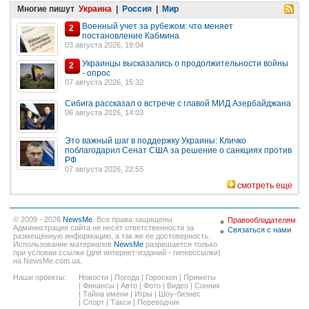
Многие пишут
Украина
|
Россия
|
Мир
Военный учет за рубежом: что меняет
2
постановление Кабмина
03 августа 2026, 19:04
Украинцы высказались о продолжительности войны
2
- опрос
07 августа 2026, 15:32
Сибига рассказал о встрече с главой МИД Азербайджана
06 августа 2026, 14:03
Это важный шаг в поддержку Украины: Кличко
поблагодарил Сенат США за решение о санкциях против
РФ
07 августа 2026, 22:55
смотреть еще
© 2009 - 2026
NewsMe
. Все права защищены.
Правообладателям
Администрация сайта не несёт ответственности за
Связаться с нами
размещённую информацию, а так же ее достоверность.
Использование материалов
NewsMe
разрешается только
при условии ссылки (для интернет-изданий - гиперссылки)
на NewsMe.com.ua.
Наши проекты:
Новости
|
Погода
|
Гороскоп
|
Приметы
|
Финансы
|
Авто
|
Фото
|
Видео
|
Сонник
|
Тайна имени
|
Игры
|
Шоу-бизнес
|
Спорт
|
Такси
|
Переводчик