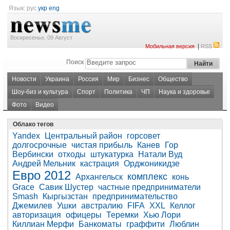
Язык:
рус
укр
eng
Воскресенье, 09 Август
|
Мобильная версия
RSS
Поиск
Новости
Украина
Россия
Мир
Бизнес
Общество
Шоу-биз и культура
Спорт
Политика
ЧП
Наука и здоровье
Фото
Видео
Облако тегов
Yandex
Центральный район
горсовет
долгосрочные
чистая прибыль
Канев
Гор
Вербински
отходы
штукатурка
Натали Вуд
Андрей Мельник
кастрация
Орджоникидзе
Евро 2012
комплекс
Архангельск
конь
Grace
Савик Шустер
частные предприниматели
Smash
Кыргызстан
предпринимательство
Джемилев
Ушки
австралию
FIFA
XXL
Келлог
авторизация
офицеры
Теремки
Хью Лори
Киллиан Мерфи
Банкоматы
граффити
Люблин