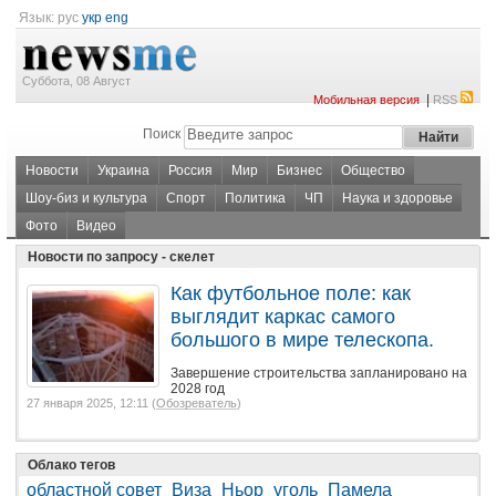
Язык:
рус
укр
eng
Суббота, 08 Август
|
Мобильная версия
RSS
Поиск
Новости
Украина
Россия
Мир
Бизнес
Общество
Шоу-биз и культура
Спорт
Политика
ЧП
Наука и здоровье
Фото
Видео
Новости по запросу - скелет
Как футбольное поле: как
выглядит каркас самого
большого в мире телескопа.
Завершение строительства запланировано на
2028 год
27 января 2025, 12:11 (
Обозреватель
)
Облако тегов
областной совет
Виза
Ньор
уголь
Памела