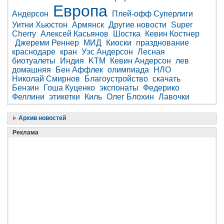
Европа
Андерсон
Плей-офф Суперлиги
Уитни Хьюстон
Армянск
Другие новости
Super
Cherry
Алексей Касьянов
Шостка
Кевин Костнер
Джереми Реннер
МИД
Киоски
празднование
краснодаре
кран
Уэс Андерсон
Лесная
биотуалеты
Индия
KTM
Кевин Андерсон
лев
домашняя
Бен Аффлек
олимпиада
НЛО
Николай Смирнов
Благоустройство
скачать
Бензин
Гоша Куценко
экспонаты
Федерико
Феллини
этикетки
Киль
Олег Блохин
Лавочки
Архив новостей
Реклама