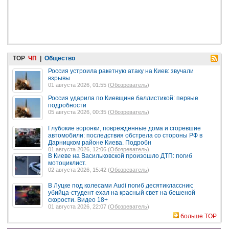
TOP
ЧП
|
Общество
Россия устроила ракетную атаку на Киев: звучали
взрывы
01 августа 2026, 01:55 (
Обозреватель
)
Россия ударила по Киевщине баллистикой: первые
подробности
05 августа 2026, 00:35 (
Обозреватель
)
Глубокие воронки, поврежденные дома и сгоревшие
автомобили: последствия обстрела со стороны РФ в
Дарницком районе Киева. Подробн
01 августа 2026, 12:06 (
Обозреватель
)
В Киеве на Васильковской произошло ДТП: погиб
мотоциклист.
02 августа 2026, 15:42 (
Обозреватель
)
В Луцке под колесами Audi погиб десятиклассник:
убийца-студент ехал на красный свет на бешеной
скорости. Видео 18+
01 августа 2026, 22:07 (
Обозреватель
)
больше TOP