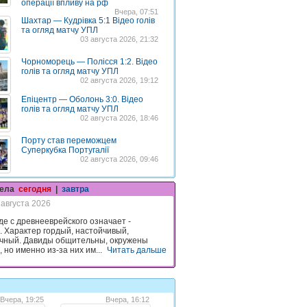
операції впливу на рф
Вчера, 07:51
Шахтар — Кудрівка 5:1 Відео голів
та огляд матчу УПЛ
03 августа 2026, 21:32
Чорноморець — Полісся 1:2. Відео
голів та огляд матчу УПЛ
02 августа 2026, 19:12
Епіцентр — Оболонь 3:0. Відео
голів та огляд матчу УПЛ
02 августа 2026, 18:46
Порту став переможцем
Суперкубка Португалії
02 августа 2026, 09:46
гела
сегодня
|
завтра
 августа 2026
де с древнееврейского означает -
 Характер гордый, настойчивый,
чный. Давиды общительны, окружены
 но именно из-за них им...
Читать дальше
Вчера, 19:25
Вчера, 16:12