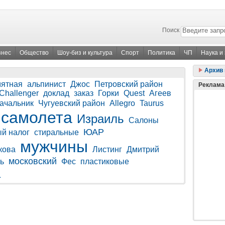
Поиск
знес
Общество
Шоу-биз и культура
Спорт
Политика
ЧП
Наука и
Архив 
ятная
альпинист
Джос
Петровский район
Реклама
Challenger
доклад
заказ
Горки
Quest
Агеев
ачальник
Чугуевский район
Allegro
Taurus
самолета
Израиль
Салоны
ЮАР
й налог
стиральные
мужчины
кова
Листинг
Дмитрий
московский
ь
Фес
пластиковые
а