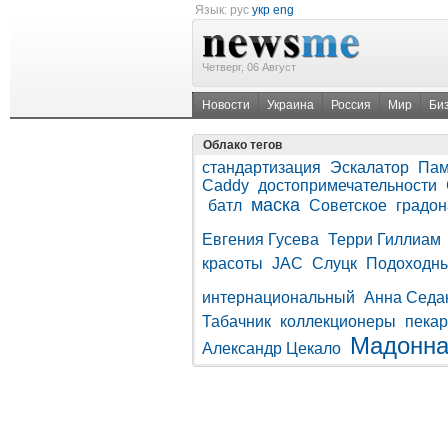
Язык:
рус
укр
eng
Четверг, 06 Август
Новости
Украина
Россия
Мир
Би
Облако тегов
стандартизация
Эскалатор
Пам
Caddy
достопримечательности
маска
батл
Советское
градон
Евгения Гусева
Терри Гиллиам
красоты
JAC
Слуцк
Подоходны
интернациональный
Анна Седа
Табачник
коллекционеры
пекар
Мадонн
Александр Цекало