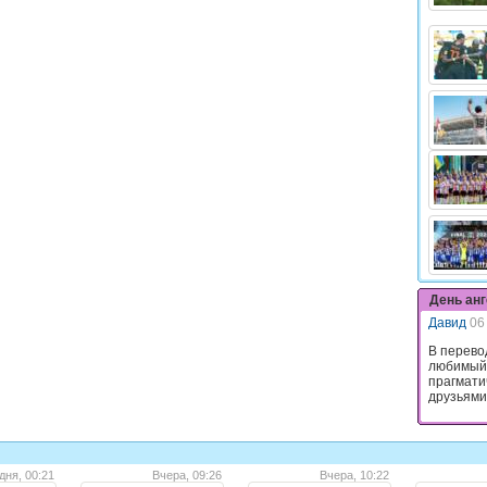
День ан
Давид
06
В перево
любимый.
прагмати
друзьями,
дня, 00:21
Вчера, 09:26
Вчера, 10:22