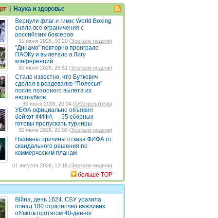
рт
|
Наука и здоровье
Вернули флаг и гимн: World Boxing
сняла все ограничения с
российских боксеров
31 июля 2026, 00:20 (
Зеркало недели
)
"Динамо" повторно проиграло
ПАОКу и вылетело в Лигу
конференций
30 июля 2026, 23:51 (
Зеркало недели
)
Стало известно, что Буткевич
сделал в раздевалке "Полесья"
после позорного вылета из
еврокубков.
30 июля 2026, 20:04 (
Обозреватель
)
УЕФА официально объявил
бойкот ФИФА — 55 сборных
готовы пропускать турниры
30 июля 2026, 21:00 (
Зеркало недели
)
Названы причины отказа ФИФА от
скандального решения по
коммерческим планам
01 августа 2026, 12:18 (
Зеркало недели
)
больше TOP
Війна, день 1624. СБУ уразила
понад 100 стратегічно важливих
об'єктів протягом 40-денної