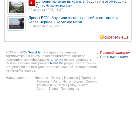
Дополнительные выходные: будут ли в этом году на
2
День Независимости
02 августа 2026, 11:07
Дроны ВСУ обрушили экспорт российского топлива
через Черное и Азовское моря
05 августа 2026, 22:07
смотреть еще
© 2009 - 2026
NewsMe
. Все права защищены.
Правообладателям
Администрация сайта не несёт ответственности за
Связаться с нами
размещённую информацию, а так же ее достоверность.
Использование материалов
NewsMe
разрешается только
при условии ссылки (для интернет-изданий - гиперссылки)
на NewsMe.com.ua.
Наши проекты:
Новости
|
Погода
|
Гороскоп
|
Приметы
|
Финансы
|
Авто
|
Фото
|
Видео
|
Сонник
|
Тайна имени
|
Игры
|
Шоу-бизнес
|
Спорт
|
Такси
|
Переводчик