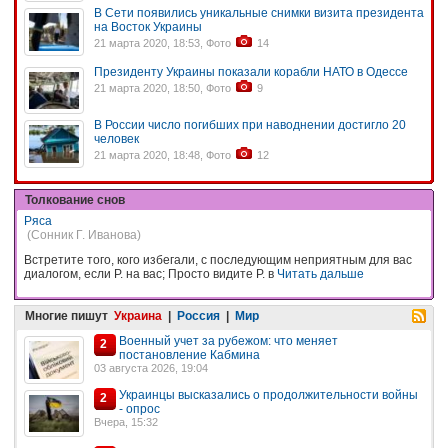
В Сети появились уникальные снимки визита президента
на Восток Украины
21 марта 2020, 18:53, Фото
14
Президенту Украины показали корабли НАТО в Одессе
21 марта 2020, 18:50, Фото
9
В России число погибших при наводнении достигло 20
человек
21 марта 2020, 18:48, Фото
12
Толкование снов
Ряса
(Сонник Г. Иванова)
Встретите того, кого избегали, с последующим неприятным для вас
диалогом, если Р. на вас; Просто видите Р. в
Читать дальше
Многие пишут
Украина
|
Россия
|
Мир
Военный учет за рубежом: что меняет
2
постановление Кабмина
03 августа 2026, 19:04
Украинцы высказались о продолжительности войны
2
- опрос
Вчера, 15:32