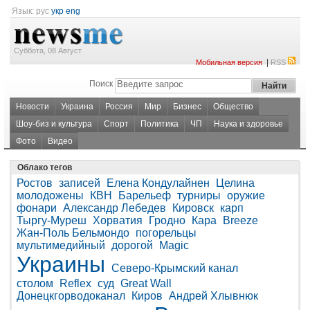
Язык:
рус
укр
eng
Суббота, 08 Август
|
Мобильная версия
RSS
Поиск
Новости
Украина
Россия
Мир
Бизнес
Общество
Шоу-биз и культура
Спорт
Политика
ЧП
Наука и здоровье
Фото
Видео
Облако тегов
Ростов
записей
Елена Кондулайнен
Целина
молодожены
КВН
Барельеф
турниры
оружие
фонари
Александр Лебедев
Кировск
карп
Тыргу-Муреш
Хорватия
Гродно
Кара
Breeze
Жан-Поль Бельмондо
погорельцы
мультимедийный
дорогой
Magic
Украины
Северо-Крымский канал
столом
Reflex
суд
Great Wall
Донецкгорводоканал
Киров
Андрей Хлывнюк