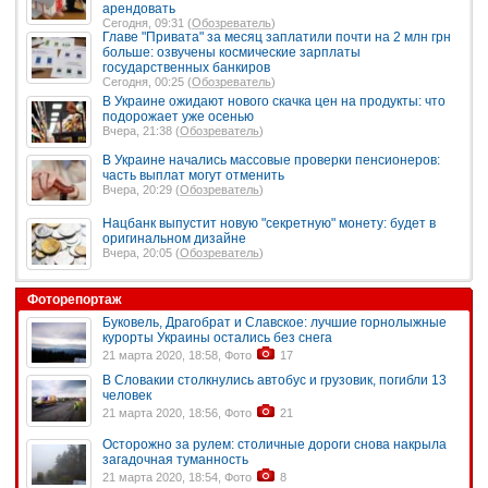
арендовать
Сегодня, 09:31 (
Обозреватель
)
Главе "Привата" за месяц заплатили почти на 2 млн грн
больше: озвучены космические зарплаты
государственных банкиров
Сегодня, 00:25 (
Обозреватель
)
В Украине ожидают нового скачка цен на продукты: что
подорожает уже осенью
Вчера, 21:38 (
Обозреватель
)
В Украине начались массовые проверки пенсионеров:
часть выплат могут отменить
Вчера, 20:29 (
Обозреватель
)
Нацбанк выпустит новую "секретную" монету: будет в
оригинальном дизайне
Вчера, 20:05 (
Обозреватель
)
Фоторепортаж
Буковель, Драгобрат и Славское: лучшие горнолыжные
курорты Украины остались без снега
21 марта 2020, 18:58, Фото
17
В Словакии столкнулись автобус и грузовик, погибли 13
человек
21 марта 2020, 18:56, Фото
21
Осторожно за рулем: столичные дороги снова накрыла
загадочная туманность
21 марта 2020, 18:54, Фото
8