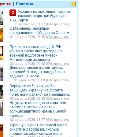
ество
|
Политика
Украину на выходных накроет
2
сильная жара: где будет до
+35. Карта
31 июля 2026, 11:17 (
Обозреватель
)
С Маковеем: красивые
поздравления с Медовым Спасом
01 августа 2026, 06:40 (
Обозреватель
)
Приехала спасать людей: РФ
убила в Киеве инструктора по
военной подготовке Киево-
Могилянской академии
02 августа 2026, 09:00 (
Обозреватель
)
День сюрпризов и спонтанных
решений: что ждет каждый знак
зодиака 31 июля
31 июля 2026, 05:09 (
Обозреватель
)
Вернулся из Чехии, чтобы
защищать Украину: на фронте
погиб воин-связист со Львовщины.
03 августа 2026, 05:30 (
Обозреватель
)
Не уксус и не пищевая сода: чем
отстирать пятна от пота и
солнцезащитного крема с белой
одежды
02 августа 2026, 13:47 (
Обозреватель
)
Украину накроет тепловой купол:
синоптик рассказал, сколько
продлится африканская жара