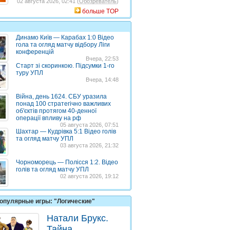
02 августа 2026, 02:41 (
Обозреватель
)
больше TOP
Динамо Київ — Карабах 1:0 Відео
гола та огляд матчу відбору Ліги
конференцій
Вчера, 22:53
Старт зі скоринкою. Підсумки 1-го
туру УПЛ
Вчера, 14:48
Війна, день 1624. СБУ уразила
понад 100 стратегічно важливих
об'єктів протягом 40-денної
операції впливу на рф
05 августа 2026, 07:51
Шахтар — Кудрівка 5:1 Відео голів
та огляд матчу УПЛ
03 августа 2026, 21:32
Чорноморець — Полісся 1:2. Відео
голів та огляд матчу УПЛ
02 августа 2026, 19:12
опулярные игры: "Логические"
Натали Брукс.
Тайна