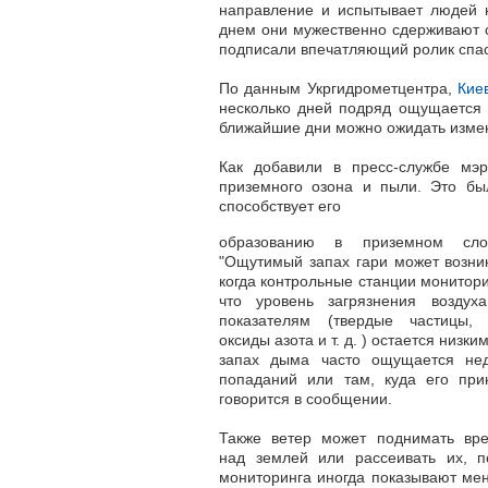
направление и испытывает людей н
днем они мужественно сдерживают о
подписали впечатляющий ролик спа
По данным
Укргидрометцентра
,
Кие
несколько дней подряд ощущается
ближайшие дни можно ожидать изме
Как добавили в
пресс-службе
мэри
приземного озона
и пыли. Это бы
способствует его
образованию в приземном сло
"Ощутимый запах гари может возник
когда контрольные станции монитори
что уровень загрязнения воздух
показателям
(твердые частицы,
оксиды азота и т. д. )
остается низким
запах дыма часто ощущается нед
попаданий или там, куда его прин
говорится в сообщении.
Также
ветер может поднимать вр
над землей
или рассеивать их, 
мониторинга иногда показывают ме