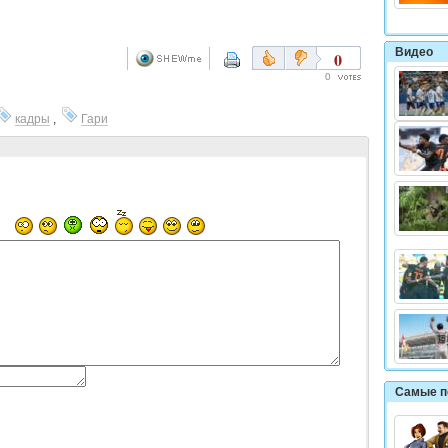
Видео
0
0
кадры
,
Гари
Самые п