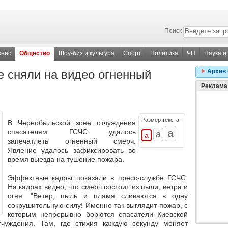
Поиск
знес
Общество
Шоу-биз и культура
Спорт
Политика
ЧП
Наука и
е сняли на видео огненный
Архив 
Реклама
Размер текста:
В
Чернобыльской зоне отчуждения
спасателям
ГСЧС удалось
запечатлеть огненный смерч
.
Явление удалось зафиксировать во
время выезда на тушение пожара.
Эффектные кадры показали в пресс-службе
ГСЧС
.
На кадрах видно, что
смерч состоит из пыли, ветра и
огня.
"Ветер, пыль и пламя сливаются в одну
сокрушительную силу! Именно так выглядит пожар, с
которым непрерывно борются спасатели Киевской
чуждения. Там, где стихия каждую секунду меняет