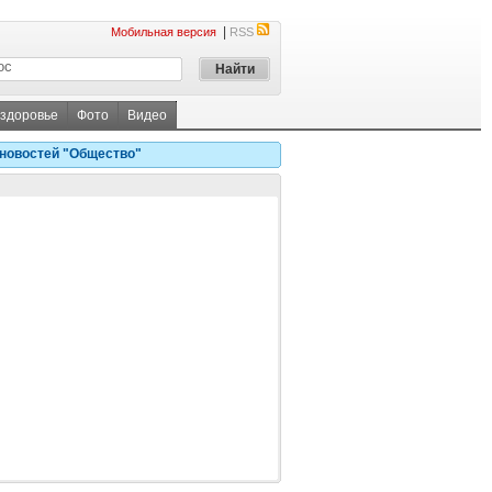
|
Мобильная версия
RSS
 здоровье
Фото
Видео
новостей "Общество"