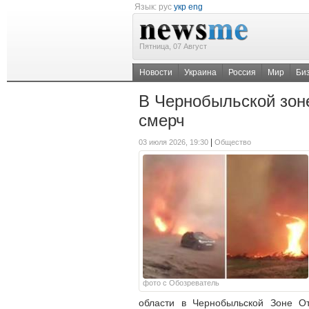
Язык:
рус
укр
eng
Пятница, 07 Август
Новости
Украина
Россия
Мир
Би
В Чернобыльской зон
смерч
|
03 июля 2026, 19:30
Общество
фото с Обозреватель
области в Чернобыльской Зоне От