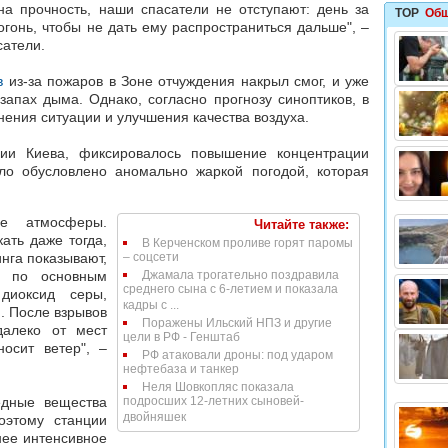
а прочность, наши спасатели не отступают: день за
TOP
Общ
гонь, чтобы не дать ему распространиться дальше", –
сатели.
в
из-за пожаров в Зоне отчуждения
накрыл смог, и уже
 запах дыма
. Однако, согласно прогнозу синоптиков,
в
нения ситуации
и улучшения качества воздуха.
и Киева, фиксировалось
повышение концентрации
ло обусловлено аномально
жаркой погодой
, которая
е атмосферы.
Читайте также:
ать даже тогда,
В Керченском проливе горят паромы
нга показывают,
– соцсети
а по основным
Джамала трогательно поздравила
среднего сына с 6-летием и показала
 диоксид серы,
кадры с ...
. После взрывов
Поражены Ильский НПЗ и другие
алеко от мест
цели в РФ - Генштаб
осит ветер", –
РФ атаковали дроны: под ударом
нефтебаза и танкер
Неля Шовкопляс показала
едные вещества
подросших 12-летних сыновей-
двойняшек
поэтому
станции
нее интенсивное