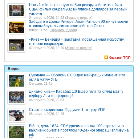
Новый «Человек-паук» побил рекорд «Мстителей» в
США: фильм собрал 932 миллиона долларов за первый
уик-энд
04 августа 2026, 14:23 (
Зеркало недели
)
Забудьте о Джеке Ричере: Алан Ритчсон 90 минут молчит
в новом брутальном экшене «Мотор Сити»
Вчера, 17:21 (
Зеркало недели
)
«Киев — Венеция»: выставка, посвященная искусству,
которое возрождает
02 августа 2026, 19:20 (
Зеркало недели
)
больше TOP
Видео
Буковина — Оболонь 0:0 Відео найкращих моментів та
огляд матчу УПЛ
Сегодня, 21:41
Динамо Київ — Карабах 1:0 Відео гола та огляд матчу
відбору Ліги конференцій
06 августа 2026, 22:53
Старт зі скоринкою. Підсумки 1-го туру УПЛ
06 августа 2026, 14:48
Війна, день 1624. СБУ уразила понад 100 стратегічно
важливих об'єктів протягом 40-денної операції впливу на
рф