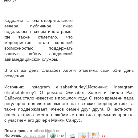
Кадрамы с благотворительного
вечера публичное лицо
поделилось в своем инстаграме,
где также отметило, что
мероприятие стало хорошей
возможностью поддержать
важную работу лондонской
авиамедицинской службы.
В этот же день Элизабет Херли отметила свой 61-й день
рождения.
Источник: instagram elizabethhurley1Источник: instagram
elizabethhurley1 О романе Элизабет Херли и Билли Рэя
Сайруса стало известно в прошлом году. С этого времени пара
регулярно появляется вместе на светских мероприятиях, а
также поддерживает членов семей друг друга. В частности,
ранее актриса вместе с любимым посетила премьеру проекта
с участием его дочери Майли Сайрус.
По материалам:
afisha.bigmir.net
0
Источник:
ivona.com.ua