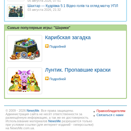
05 августа 2026, 07:51
Шахтар — Кудрівка 5:1 Відео голів та огляд матчу УПЛ
03 августа 2026, 21:32
Самые популярные игры: "Шарики"
Карибская загадка
Подробней
Лунтик. Пропавшие краски
Подробней
© 2009 - 2026
NewsMe
. Все права защищены.
Правообладателям
Администрация сайта не несёт ответственности за
Связаться с нами
размещённую информацию, а так же ее достоверность.
Использование материалов
NewsMe
разрешается только
при условии ссылки (для интернет-изданий - гиперссылки)
на NewsMe.com.ua.