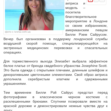
актриса и
модель –
посетила
благотворительное
мероприятие в Лондоне
со своим избранником,
американским певцом
фото с ivona.com.ua
Билли Рэем Сайрусом.
Вечер был организован в поддержку лондонской службы
воздушной скорой помощи, специализирующейся на
экстренных медицинских перевозках и спасательных
операциях.
Для торжественного выхода Элизабет выбрала эффектное
белое платье от бренда свадебного убранства Josephine Scott.
Это была одежда с открытыми плечами, длинным шлейфом и
декоративными цветочными элементами. Свой образ актриса
дополнила серебристым клатчем и сдержанными
украшениями.
Тем временем Билли Рэй Сайрус предстал перед
фотографами в классическом черном костюме с
расклешенными брюками. Спутники позировали вместе на
красной дорожке и демонстрировали нежные чувства друг к
другу.