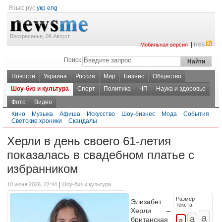
Язык:
рус
укр
eng
Воскресенье, 09 Август
|
Мобильная версия
RSS
Поиск
Новости
Украина
Россия
Мир
Бизнес
Общество
Шоу-биз и культура
Спорт
Политика
ЧП
Наука и здоровье
Фото
Видео
Кино
Музыка
Афиша
Искусство
Шоу-бизнес
Мода
События
Светские хроники
Скандалы
Херли в день своего 61-летия
показалась в свадебном платье с
избранником
|
10 июня 2026, 22:44
Шоу-биз и культура
Размер
Элизабет
текста:
Херли –
британская