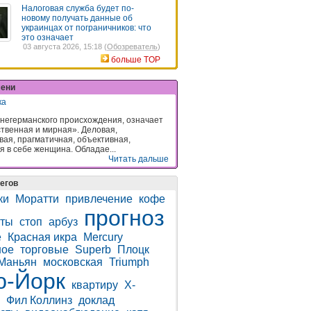
Налоговая служба будет по-
новому получать данные об
украинцах от пограничников: что
это означает
03 августа 2026, 15:18 (
Обозреватель
)
больше TOP
мени
ка
негерманского происхождения, означает
твенная и мирная». Деловая,
вая, прагматичная, объективная,
я в себе женщина. Обладае...
Читать дальше
егов
ки
Моратти
привлечение
кофе
прогноз
оты
стоп
арбуз
е
Красная икра
Mercury
ное
торговые
Superb
Плоцк
Маньян
московская
Triumph
ю-Йорк
квартиру
Х-
Фил Коллинз
доклад