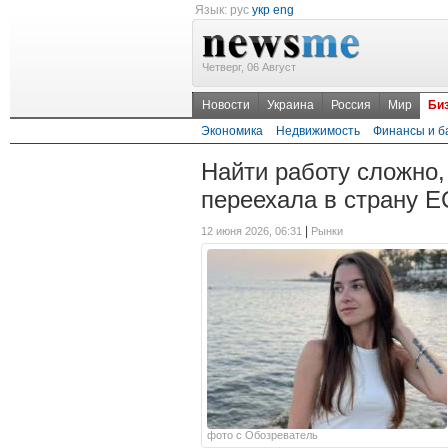
Язык:
рус
укр
eng
Четверг, 06 Август
Новости
Украина
Россия
Мир
Би
Экономика
Недвижимость
Финансы и б
Найти работу сложно,
переехала в страну Е
|
12 июня 2026, 06:31
Рынки
фото с Обозреватель