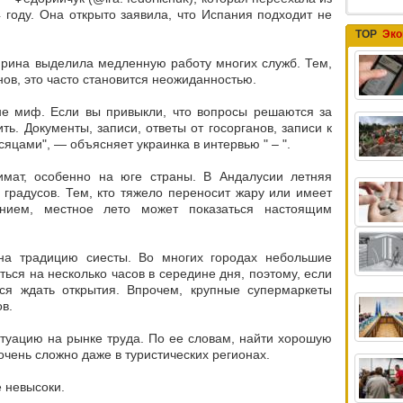
 году. Она открыто заявила, что Испания подходит не
TOP
Эко
рина выделила медленную работу многих служб. Тем,
нов, это часто становится неожиданностью.
 не миф. Если вы привыкли, что вопросы решаются за
ить
. Документы, записи, ответы от госорганов, записи к
яцами", — объясняет украинка в интервью " – ".
мат, особенно на юге страны. В Андалусии летняя
градусов. Тем, кто тяжело переносит жару или имеет
ением,
местное лето может показаться настоящим
на традицию сиесты. Во многих городах
небольшие
ться на несколько часов в середине дня
, поэтому, если
тся ждать открытия. Впрочем, крупные супермаркеты
в.
туацию на рынке труда. По ее словам, найти хорошую
очень сложно даже в туристических регионах.
е невысоки.