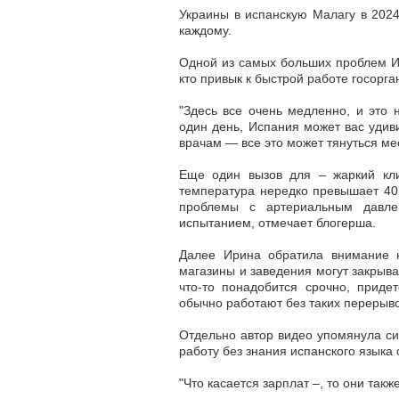
Украины в испанскую Малагу в 2024
каждому.
Одной из самых больших проблем И
кто привык к быстрой работе госорга
"Здесь все очень медленно, и это
один день,
Испания может вас удив
врачам — все это может тянуться мес
Еще один вызов для – жаркий кли
температура нередко превышает 40 
проблемы с артериальным давл
испытанием
, отмечает блогерша.
Далее Ирина обратила внимание 
магазины и заведения могут закрыва
что-то понадобится срочно, приде
обычно работают без таких перерыво
Отдельно автор видео упомянула си
работу без знания испанского языка 
"Что касается зарплат –, то они такж