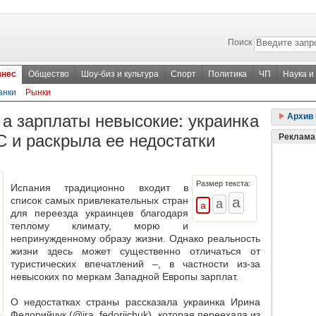
Поиск
знес
Общество
Шоу-биз и культура
Спорт
Политика
ЧП
Наука и
анки
Рынки
 а зарплаты невысокие: украинка
Архив 
С и раскрыла ее недостатки
Реклама
Размер текста:
Испания традиционно входит в
список самых привлекательных стран
для переезда украинцев благодаря
теплому климату, морю и
непринужденному образу жизни. Однако реальность
жизни здесь может существенно отличаться от
туристических впечатлений –,
в частности из-за
невысоких по меркам Западной Европы
зарплат.
О недостатках страны рассказала украинка Ирина
Федорийчук (@ira. fedoriichuk), которая переехала из