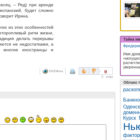
есяц. – Ред) при
аренде
 испанский, будет сложно
говорит Ирина.
огих из этих особенностей
еторопливый ритм жизни,
радиция делать перерывы
Тайна и
ются не недостатками, а
Фредери
о многие иностранцы и
Имя древ
«могущес
расчетли
уверенна
0
0
Облако т
раскоп
Банкн
Оденс
домен
Курск
Нь
фактор