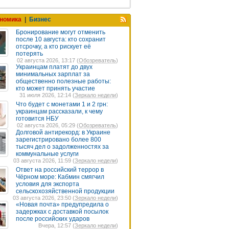
номика
|
Бизнес
Бронирование могут отменить
после 10 августа: кто сохранит
отсрочку, а кто рискует её
потерять
02 августа 2026, 13:17 (
Обозреватель
)
Украинцам платят до двух
минимальных зарплат за
общественно полезные работы:
кто может принять участие
31 июля 2026, 12:14 (
Зеркало недели
)
Что будет с монетами 1 и 2 грн:
украинцам рассказали, к чему
готовится НБУ
02 августа 2026, 05:29 (
Обозреватель
)
Долговой антирекорд: в Украине
зарегистрировано более 800
тысяч дел о задолженностях за
коммунальные услуги
03 августа 2026, 11:59 (
Зеркало недели
)
Ответ на российский террор в
Чёрном море: Кабмин смягчил
условия для экспорта
сельскохозяйственной продукции
03 августа 2026, 23:50 (
Зеркало недели
)
«Новая почта» предупредила о
задержках с доставкой посылок
после российских ударов
Вчера, 12:57 (
Зеркало недели
)