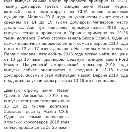
года выпуска сейчас можно приобрести примерно за
16-21
тысячу долларов.
Третью позицию занял
Nissan Rogue
,
который часто импортируют из США после страховых
аукционов. Модель 2018 года на украинском рынке стоит в
среднем от
14 до 19 тысяч долларов.
Четвертое место
досталось
Audi Q5.
Кроссовер премиум-класса 2018 года
выпуска сегодня продается в Украине примерно за
19-26
тысяч долларов.
Пятую строчку заняла
Skoda Octavia.
Один из
самых практичных автомобилей для семьи в версии 2018 года
стоит от
12 до 17 тысяч долларов.
На шестом месте оказался
Renault Megane.
Автомобиль 2018 года можно найти по цене
от 10 до 15 тысяч долларов. Седьмую позицию занял
Ford
Escape.
Популярный американский кроссовер 2018 года
выпуска сейчас оценивается в среднем в
13-18 тысяч
долларов.
Восьмым стал
Volkswagen Passat.
Версия 2018 года
продается на украинском рынке за 13-19 тысяч долларов.
Девятую строчку занял
Nissan
Qashqai.
Автомобиль 2018 года
выпуска стоит ориентировочно от
15 до 21 тысячи долларов.
Замыкает десятку
Mazda CX-5.
Один из самых популярных
японских кроссоверов 2018 года
сейчас продается за 18-25 тысяч