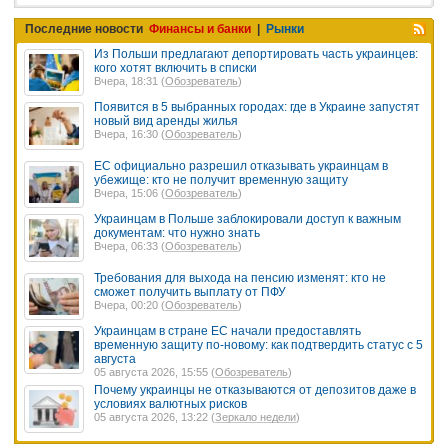
Последние новости
Финансы и банки
|
Рынки
Из Польши предлагают депортировать часть украинцев:
кого хотят включить в списки
Вчера, 18:31 (
Обозреватель
)
Появится в 5 выбранных городах: где в Украине запустят
новый вид аренды жилья
Вчера, 16:30 (
Обозреватель
)
ЕС официально разрешил отказывать украинцам в
убежище: кто не получит временную защиту
Вчера, 15:06 (
Обозреватель
)
Украинцам в Польше заблокировали доступ к важным
документам: что нужно знать
Вчера, 06:33 (
Обозреватель
)
Требования для выхода на пенсию изменят: кто не
сможет получить выплату от ПФУ
Вчера, 00:20 (
Обозреватель
)
Украинцам в стране ЕС начали предоставлять
временную защиту по-новому: как подтвердить статус с 5
августа
05 августа 2026, 15:55 (
Обозреватель
)
Почему украинцы не отказываются от депозитов даже в
условиях валютных рисков
05 августа 2026, 13:22 (
Зеркало недели
)