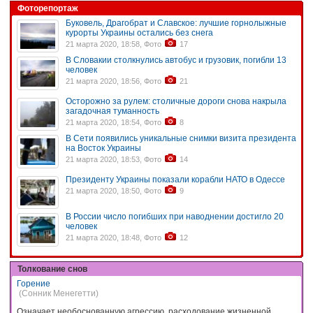
Фоторепортаж
Буковель, Драгобрат и Славское: лучшие горнолыжные
курорты Украины остались без снега
21 марта 2020, 18:58, Фото
17
В Словакии столкнулись автобус и грузовик, погибли 13
человек
21 марта 2020, 18:56, Фото
21
Осторожно за рулем: столичные дороги снова накрыла
загадочная туманность
21 марта 2020, 18:54, Фото
8
В Сети появились уникальные снимки визита президента
на Восток Украины
21 марта 2020, 18:53, Фото
14
Президенту Украины показали корабли НАТО в Одессе
21 марта 2020, 18:50, Фото
9
В России число погибших при наводнении достигло 20
человек
21 марта 2020, 18:48, Фото
12
Толкование снов
Горение
(Сонник Менегетти)
Означает необоснованную агрессию, расходование жизненной