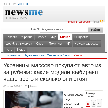
Язык:
рус
укр
eng
Пятница, 07 Август
|
Мобильная версия
RSS
Поиск
Новости
Украина
Россия
Мир
Бизнес
Общество
Шоу-биз и культура
Спорт
Политика
ЧП
Наука и здоровье
Фото
Видео
Экономика
Недвижимость
Финансы и банки
Рынки
Украинцы массово покупают авто из-
за рубежа: какие модели выбирают
чаще всего и сколько они стоят
|
08 июня 2026, 11:33
Рынки
Размер
В мае 2026
текста:
года
украинцы
ввезли 18