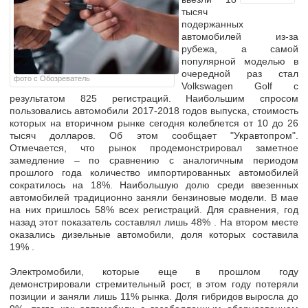
тысяч
подержанных
автомобилей
из-за
рубежа,
а самой
популярной моделью в
очередной раз стал
фото с Обозреватель
Volkswagen Golf с
результатом 825 регистраций. Наибольшим спросом
пользовались автомобили 2017-2018 годов выпуска, стоимость
которых на вторичном рынке сегодня колеблется
от 10 до 26
тысяч долларов.
Об этом сообщает "Укравтопром".
Отмечается, что рынок продемонстрировал заметное
замедление – по сравнению с аналогичным периодом
прошлого года
количество импортированных автомобилей
сократилось на 18%.
Наибольшую долю среди ввезенных
автомобилей традиционно заняли бензиновые модели. В мае
на них пришлось
58%
всех регистраций. Для сравнения, год
назад этот показатель составлял лишь
48%
. На втором месте
оказались дизельные автомобили, доля которых составила
19%
.
Электромобили, которые еще в прошлом году
демонстрировали стремительный рост, в этом году потеряли
позиции и заняли
лишь 11% рынка.
Доля гибридов выросла до