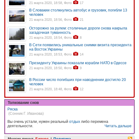
21 марта 2020, 18:58, Фото
17
В Словакии столкнулись автобус и грузовик, погибли 13
человек
21 марта 2020, 18:56, Фото
21
Осторожно за рулем: столичные дороги снова накрыла
загадочная туманность
21 марта 2020, 18:54, Фото
8
В Сети появились уникальные снимки визита президента
на Восток Украины
21 марта 2020, 18:53, Фото
14
Президенту Украины показали корабли НАТО в Одессе
21 марта 2020, 18:50, Фото
9
В России число погибших при наводнении достигло 20
человек
21 марта 2020, 18:48, Фото
12
Толкование снов
Ряска
(Сонник Г. Иванова)
Вы очень устали, нужен реальный
отдых
либо перемена
деятельности.
Читать дальше