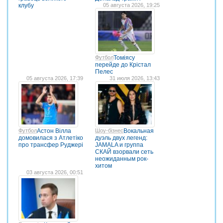
клубу
05 августа 2026, 19:25
Футбол
Томіясу
перейде до Крістал
Пелес
05 августа 2026, 17:39
31 июля 2026, 13:43
Футбол
Астон Вілла
Шоу-бізнес
Вокальная
домовилася з Атлетіко
дуэль двух легенд:
про трансфер Руджері
JAMALA и группа
СКАЙ взорвали сеть
неожиданным рок-
хитом
03 августа 2026, 00:51