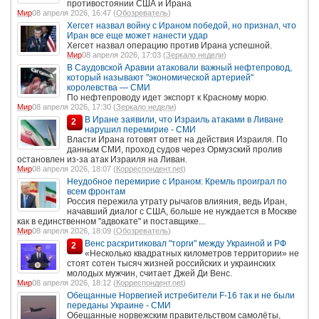
противостоянии США и Ирана
Мир
08 апреля 2026, 16:47 (
Обозреватель
)
Хегсет назвал войну с Ираном победой, но признал, что
Иран все еще может нанести удар
Хегсет назвал операцию против Ирана успешной.
Мир
08 апреля 2026, 17:03 (
Зеркало недели
)
В Саудовской Аравии атаковали важный нефтепровод,
который называют "экономической артерией"
королевства — СМИ
По нефтепроводу идет экспорт к Красному морю.
Мир
08 апреля 2026, 17:30 (
Зеркало недели
)
В Иране заявили, что Израиль атаками в Ливане
2
нарушил перемирие - СМИ
Власти Ирана готовят ответ на действия Израиля. По
данным СМИ, проход судов через Ормузский пролив
остановлен из-за атак Израиля на Ливан.
Мир
08 апреля 2026, 18:07 (
Корреспондент.net
)
Неудобное перемирие с Ираном: Кремль проиграл по
всем фронтам
Россия пережила утрату рычагов влияния, ведь Иран,
начавший диалог с США, больше не нуждается в Москве
как в единственном "адвокате" и поставщике...
Мир
08 апреля 2026, 18:09 (
Обозреватель
)
Венс раскритиковал "торги" между Украиной и РФ
2
«Несколько квадратных километров территории» не
стоят сотен тысяч жизней российских и украинских
молодых мужчин, считает Джей Ди Венс.
Мир
08 апреля 2026, 18:12 (
Корреспондент.net
)
Обещанные Норвегией истребители F-16 так и не были
переданы Украине - СМИ
Обещанные норвежским правительством самолёты,