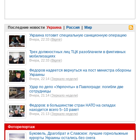
Последние новости
Украина
|
Россия
|
Мир
Украина готовит специальную санкционную операцию
Вчера, 22:33 (
Bigmir
)
Трех должностных лиц ТЦК разоблачили в фиктивных
мобилизациях
Вчера, 22:33 (
Bigmir
)
Федоров надеется вернуться на пост министра обороны
Украины
Вчера, 22:14 (
Зеркало недели
)
Удар по депо «Укрпочты» в Павлограде: погибли две
сотрудницы
Вчера, 21:14 (
Зеркало недели
)
Федоров: в большинстве стран НАТО на складах
находится всего 5–10 ракет
Вчера, 21:13 (
Зеркало недели
)
Фоторепортаж
Буковель, Драгобрат и Славское: лучшие горнолыжные
курорты Украины остались без снега