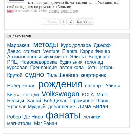
которые уже должны были находиться в Украине, всё
ещё находятся на ремонте в Бельгии.
Мир
08 апреля 2026, 18:58 (
Корреспондент.net
)
← Назад
1
2
Далее →
Облако тегов
методы
Марракеш
Курс доллара
Джефф
Дэвис
стилист
Venture
Elantra
Кэрри Фишер
Антимонопольный комитет
Элиста
Бердянск
РПЦ
Новофедоровка
будильник
гололед
курсовая
Гренландия
автошкола
Коты
Игорь
судно
Крутой
Тиль Швайгер
квартирник
рождения
Набережная
паспорт
Улицы
Volkswagen
Киева
соседи
КОГА
Мэтт
Бельцы
Ханой
Боб Дилан
Проминвестбанк
Дима Билан
Ярослав Мудрый
добавление
фанаты
Роберт Де Ниро
летчики
магнитолы
Мэг Райан