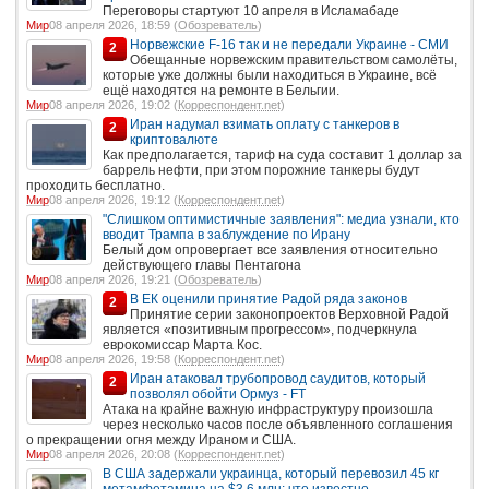
Переговоры стартуют 10 апреля в Исламабаде
Мир
08 апреля 2026, 18:59 (
Обозреватель
)
Норвежские F-16 так и не передали Украине - СМИ
2
Обещанные норвежским правительством самолёты,
которые уже должны были находиться в Украине, всё
ещё находятся на ремонте в Бельгии.
Мир
08 апреля 2026, 19:02 (
Корреспондент.net
)
Иран надумал взимать оплату с танкеров в
2
криптовалюте
Как предполагается, тариф на суда составит 1 доллар за
баррель нефти, при этом порожние танкеры будут
проходить бесплатно.
Мир
08 апреля 2026, 19:12 (
Корреспондент.net
)
"Слишком оптимистичные заявления": медиа узнали, кто
вводит Трампа в заблуждение по Ирану
Белый дом опровергает все заявления относительно
действующего главы Пентагона
Мир
08 апреля 2026, 19:21 (
Обозреватель
)
В ЕК оценили принятие Радой ряда законов
2
Принятие серии законопроектов Верховной Радой
является «позитивным прогрессом», подчеркнула
еврокомиссар Марта Кос.
Мир
08 апреля 2026, 19:58 (
Корреспондент.net
)
Иран атаковал трубопровод саудитов, который
2
позволял обойти Ормуз - FT
Атака на крайне важную инфраструктуру произошла
через несколько часов после объявленного соглашения
о прекращении огня между Ираном и США.
Мир
08 апреля 2026, 20:08 (
Корреспондент.net
)
В США задержали украинца, который перевозил 45 кг
метамфетамина на $3,6 млн: что известно.