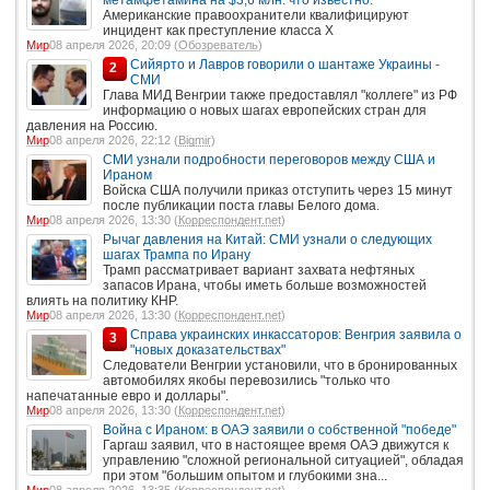
Американские правоохранители квалифицируют
инцидент как преступление класса X
Мир
08 апреля 2026, 20:09 (
Обозреватель
)
Сийярто и Лавров говорили о шантаже Украины -
2
СМИ
Глава МИД Венгрии также предоставлял "коллеге" из РФ
информацию о новых шагах европейских стран для
давления на Россию.
Мир
08 апреля 2026, 22:12 (
Bigmir
)
СМИ узнали подробности переговоров между США и
Ираном
Войска США получили приказ отступить через 15 минут
после публикации поста главы Белого дома.
Мир
08 апреля 2026, 13:30 (
Корреспондент.net
)
Рычаг давления на Китай: СМИ узнали о следующих
шагах Трампа по Ирану
Трамп рассматривает вариант захвата нефтяных
запасов Ирана, чтобы иметь больше возможностей
влиять на политику КНР.
Мир
08 апреля 2026, 13:30 (
Корреспондент.net
)
Справа украинских инкассаторов: Венгрия заявила о
3
"новых доказательствах"
Следователи Венгрии установили, что в бронированных
автомобилях якобы перевозились "только что
напечатанные евро и доллары".
Мир
08 апреля 2026, 13:30 (
Корреспондент.net
)
Война с Ираном: в ОАЭ заявили о собственной "победе"
Гаргаш заявил, что в настоящее время ОАЭ движутся к
управлению "сложной региональной ситуацией", обладая
при этом "большим опытом и глубокими зна...
Мир
08 апреля 2026, 13:35 (
Корреспондент.net
)