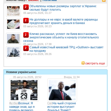
Многие пишут
Бизнес
|
Политика
Объявлены новые размеры зарплат в Украине:
2
сколько будут платить
05 августа 2026, 01:27
Не доллары и не евро: в какой валюте украинцы
2
предпочитают хранить деньги в банках
03 августа 2026, 00:23
Кличко рассказал, успеет ли Киев восстановить
2
энергетические объекты к началу отопительного
сезона
05 августа 2026, 17:38
Самый известный киевский ТРЦ «Gulliver» выставят
2
на продажу
03 августа 2026, 09:26
смотреть еще
Новини українською
05 августа 2026, 18:52
Вчера, 11:34
Футбол
Возінья: Я
Світ
На чьей стороне
завжди знав, що я
истории выступает
гравець великого
Дональд Трамп?