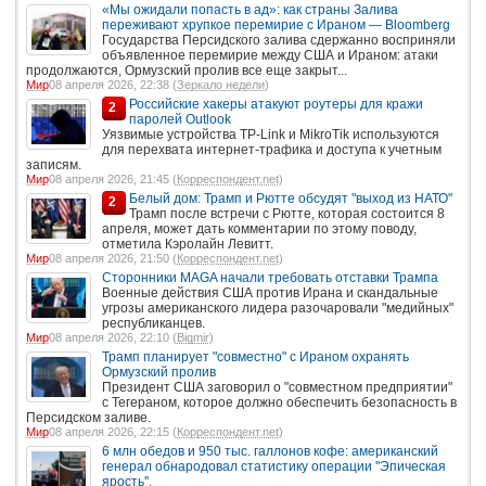
«Мы ожидали попасть в ад»: как страны Залива
переживают хрупкое перемирие с Ираном — Bloomberg
Государства Персидского залива сдержанно восприняли
объявленное перемирие между США и Ираном: атаки
продолжаются, Ормузский пролив все еще закрыт...
Мир
08 апреля 2026, 22:38 (
Зеркало недели
)
Российские хакеры атакуют роутеры для кражи
2
паролей Outlook
Уязвимые устройства TP-Link и MikroTik используются
для перехвата интернет-трафика и доступа к учетным
записям.
Мир
08 апреля 2026, 21:45 (
Корреспондент.net
)
Белый дом: Трамп и Рютте обсудят "выход из НАТО"
2
Трамп после встречи с Рютте, которая состоится 8
апреля, может дать комментарии по этому поводу,
отметила Кэролайн Левитт.
Мир
08 апреля 2026, 21:50 (
Корреспондент.net
)
Сторонники MAGA начали требовать отставки Трампа
Военные действия США против Ирана и скандальные
угрозы американского лидера разочаровали "медийных"
республиканцев.
Мир
08 апреля 2026, 22:10 (
Bigmir
)
Трамп планирует "совместно" с Ираном охранять
Ормузский пролив
Президент США заговорил о "совместном предприятии"
с Тегераном, которое должно обеспечить безопасность в
Персидском заливе.
Мир
08 апреля 2026, 22:15 (
Корреспондент.net
)
6 млн обедов и 950 тыс. галлонов кофе: американский
генерал обнародовал статистику операции ''Эпическая
ярость''.