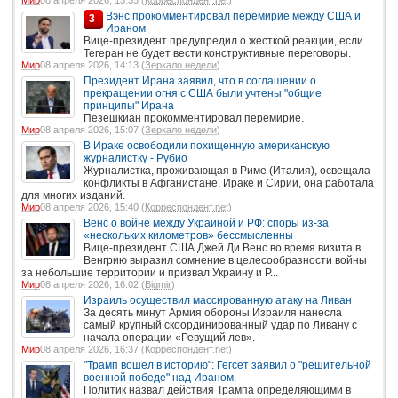
Вэнс прокомментировал перемирие между США и
3
Ираном
Вице-президент предупредил о жесткой реакции, если
Тегеран не будет вести конструктивные переговоры.
Мир
08 апреля 2026, 14:13 (
Зеркало недели
)
Президент Ирана заявил, что в соглашении о
прекращении огня с США были учтены "общие
принципы" Ирана
Пезешкиан прокомментировал перемирие.
Мир
08 апреля 2026, 15:07 (
Зеркало недели
)
В Ираке освободили похищенную американскую
журналистку - Рубио
Журналистка, проживающая в Риме (Италия), освещала
конфликты в Афганистане, Ираке и Сирии, она работала
для многих изданий.
Мир
08 апреля 2026, 15:40 (
Корреспондент.net
)
Венс о войне между Украиной и РФ: споры из-за
«нескольких километров» бессмысленны
Вице-президент США Джей Ди Венс во время визита в
Венгрию выразил сомнение в целесообразности войны
за небольшие территории и призвал Украину и Р...
Мир
08 апреля 2026, 16:02 (
Bigmir
)
Израиль осуществил массированную атаку на Ливан
За десять минут Армия обороны Израиля нанесла
самый крупный скоординированный удар по Ливану с
начала операции «Ревущий лев».
Мир
08 апреля 2026, 16:37 (
Корреспондент.net
)
"Трамп вошел в историю": Гегсет заявил о "решительной
военной победе" над Ираном.
Политик назвал действия Трампа определяющими в