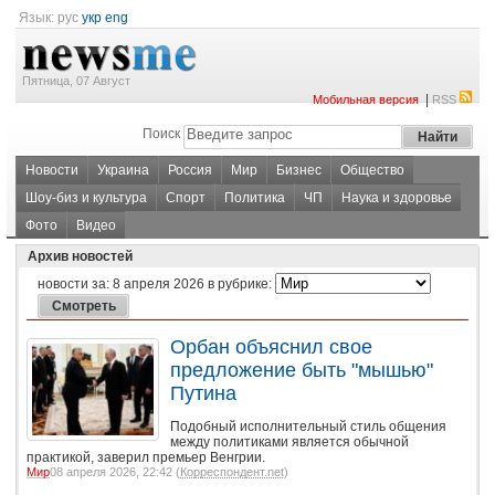
Язык:
рус
укр
eng
Пятница, 07 Август
|
Мобильная версия
RSS
Поиск
Новости
Украина
Россия
Мир
Бизнес
Общество
Шоу-биз и культура
Спорт
Политика
ЧП
Наука и здоровье
Фото
Видео
Архив новостей
новости за:
8 апреля 2026
в рубрике:
Орбан объяснил свое
предложение быть "мышью"
Путина
Подобный исполнительный стиль общения
между политиками является обычной
практикой, заверил премьер Венгрии.
Мир
08 апреля 2026, 22:42 (
Корреспондент.net
)