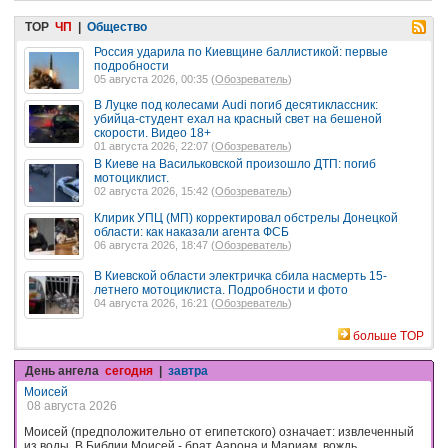
TOP
ЧП
|
Общество
Россия ударила по Киевщине баллистикой: первые
подробности
05 августа 2026, 00:35 (
Обозреватель
)
В Луцке под колесами Audi погиб десятиклассник:
убийца-студент ехал на красный свет на бешеной
скорости. Видео 18+
01 августа 2026, 22:07 (
Обозреватель
)
В Киеве на Васильковской произошло ДТП: погиб
мотоциклист.
02 августа 2026, 15:42 (
Обозреватель
)
Клирик УПЦ (МП) корректировал обстрелы Донецкой
области: как наказали агента ФСБ
06 августа 2026, 18:47 (
Обозреватель
)
В Киевской области электричка сбила насмерть 15-
летнего мотоциклиста. Подробности и фото
04 августа 2026, 16:21 (
Обозреватель
)
больше TOP
День ангела
сегодня
|
завтра
Моисей
08 августа 2026
Моисей (предположительно от египетского) означает: извлеченный
из воды. В Библии Моисей - брат Аарона и Мариам, вождь,