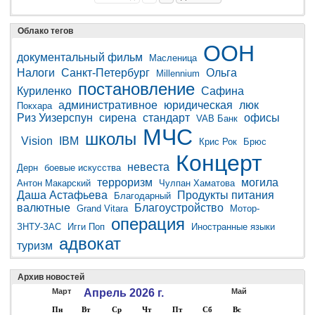
Облако тегов
ООН
документальный фильм
Масленица
Налоги
Санкт-Петербург
Ольга
Millennium
постановление
Куриленко
Сафина
административное
юридическая
люк
Покхара
Риз Уизерспун
сирена
стандарт
офисы
VAB Банк
МЧС
школы
Vision
IBM
Крис Рок
Брюс
Концерт
невеста
Дерн
боевые искусства
терроризм
могила
Антон Макарский
Чулпан Хаматова
Даша Астафьева
Продукты питания
Благодарный
валютные
Благоустройство
Grand Vitara
Мотор-
операция
ЗНТУ-ЗАС
Игги Поп
Иностранные языки
адвокат
туризм
Архив новостей
Март
Апрель 2026 г.
Май
Пн
Вт
Ср
Чт
Пт
Сб
Вс