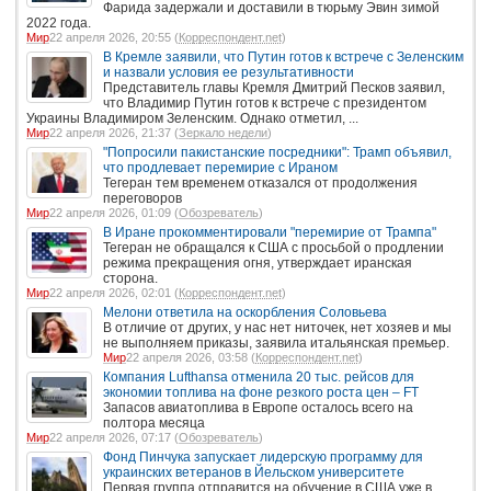
Фарида задержали и доставили в тюрьму Эвин зимой
2022 года.
Мир
22 апреля 2026, 20:55 (
Корреспондент.net
)
В Кремле заявили, что Путин готов к встрече с Зеленским
и назвали условия ее результативности
Представитель главы Кремля Дмитрий Песков заявил,
что Владимир Путин готов к встрече с президентом
Украины Владимиром Зеленским. Однако отметил, ...
Мир
22 апреля 2026, 21:37 (
Зеркало недели
)
"Попросили пакистанские посредники": Трамп объявил,
что продлевает перемирие с Ираном
Тегеран тем временем отказался от продолжения
переговоров
Мир
22 апреля 2026, 01:09 (
Обозреватель
)
В Иране прокомментировали "перемирие от Трампа"
Тегеран не обращался к США с просьбой о продлении
режима прекращения огня, утверждает иранская
сторона.
Мир
22 апреля 2026, 02:01 (
Корреспондент.net
)
Мелони ответила на оскорбления Соловьева
В отличие от других, у нас нет ниточек, нет хозяев и мы
не выполняем приказы, заявила итальянская премьер.
Мир
22 апреля 2026, 03:58 (
Корреспондент.net
)
Компания Lufthansa отменила 20 тыс. рейсов для
экономии топлива на фоне резкого роста цен – FT
Запасов авиатоплива в Европе осталось всего на
полтора месяца
Мир
22 апреля 2026, 07:17 (
Обозреватель
)
Фонд Пинчука запускает лидерскую программу для
украинских ветеранов в Йельском университете
Первая группа отправится на обучение в США уже в