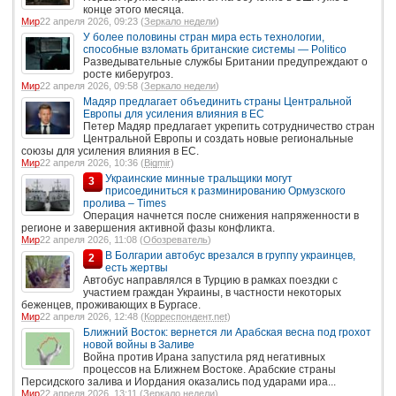
конце этого месяца.
Мир
22 апреля 2026, 09:23 (
Зеркало недели
)
У более половины стран мира есть технологии,
способные взломать британские системы — Politico
Разведывательные службы Британии предупреждают о
росте киберугроз.
Мир
22 апреля 2026, 09:58 (
Зеркало недели
)
Мадяр предлагает объединить страны Центральной
Европы для усиления влияния в ЕС
Петер Мадяр предлагает укрепить сотрудничество стран
Центральной Европы и создать новые региональные
союзы для усиления влияния в ЕС.
Мир
22 апреля 2026, 10:36 (
Bigmir
)
Украинские минные тральщики могут
3
присоединиться к разминированию Ормузского
пролива – Times
Операция начнется после снижения напряженности в
регионе и завершения активной фазы конфликта.
Мир
22 апреля 2026, 11:08 (
Обозреватель
)
В Болгарии автобус врезался в группу украинцев,
2
есть жертвы
Автобус направлялся в Турцию в рамках поездки с
участием граждан Украины, в частности некоторых
беженцев, проживающих в Бургасе.
Мир
22 апреля 2026, 12:48 (
Корреспондент.net
)
Ближний Восток: вернется ли Арабская весна под грохот
новой войны в Заливе
Война против Ирана запустила ряд негативных
процессов на Ближнем Востоке. Арабские страны
Персидского залива и Иордания оказались под ударами ира...
Мир
22 апреля 2026, 13:11 (
Зеркало недели
)