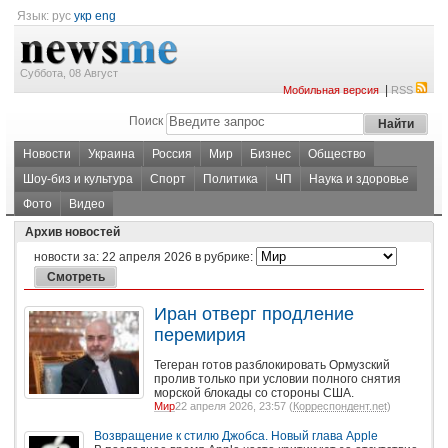
Язык:
рус
укр
eng
Суббота, 08 Август
|
Мобильная версия
RSS
Поиск
Новости
Украина
Россия
Мир
Бизнес
Общество
Шоу-биз и культура
Спорт
Политика
ЧП
Наука и здоровье
Фото
Видео
Архив новостей
новости за:
22 апреля 2026
в рубрике:
Иран отверг продление
перемирия
Тегеран готов разблокировать Ормузский
пролив только при условии полного снятия
морской блокады со стороны США.
Мир
22 апреля 2026, 23:57 (
Корреспондент.net
)
Возвращение к стилю Джобса. Новый глава Apple