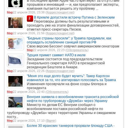
В последнее время Apple часто критикуют за отсутствие
прорывов и инноваций — и, как предполагают эксперты,
компания пытается решить эту проблему ...
Мир
22 апреля 2026, 23:38 (
Корреспондент.net
)
В Кремле допустили встречу Путина с Зеленским
2
Переговоры должны быть результативными и
проходить уже на этапе финализации договоренностей,
отметил пресс-секретарь Песков.
Мир
22 апреля 2026, 21:56 (
Корреспондент.net
)
"Бедные страны просили": у Трампа придумали, как
оправдать ослабление санкций против РФ
Свою версию Бессент озвучил американским сенаторам
Мир
22 апреля 2026, 22:23 (
Обозреватель
)
Турция примет саммит НАТО в июле
Заседание состоится под председательством
Генерального секретаря НАТО в президентской
резиденции Бештепе в Анкаре.
Мир
22 апреля 2026, 22:26 (
Корреспондент.net
)
"Меня это еще долго будет мучить": Такер Карлсон
извинился за то, что агитировал голосовать за Трампа
Извинения прозвучали на фоне ссоры блогера и
президента
Мир
22 апреля 2026, 22:40 (
Обозреватель
)
Венгрия заявила о возобновлении транзита российской
нефти по трубопроводу «Дружба» через Украину
Министр по делам ЕС Венгрии сообщил о
возобновлении поставок российской нефти по
трубопроводу «Дружба» через территорию Украины и ожидаемом
посту...
Мир
22 апреля 2026, 17:10 (
Bigmir
)
Более 30 иранских танкеров прорвали блокаду США -