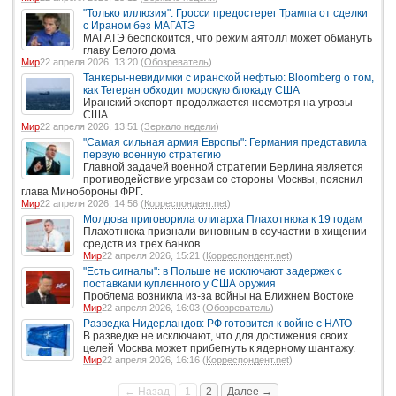
"Только иллюзия": Гросси предостерег Трампа от сделки
с Ираном без МАГАТЭ
МАГАТЭ беспокоится, что режим аятолл может обмануть
главу Белого дома
Мир
22 апреля 2026, 13:20 (
Обозреватель
)
Танкеры-невидимки с иранской нефтью: Bloomberg о том,
как Тегеран обходит морскую блокаду США
Иранский экспорт продолжается несмотря на угрозы
США.
Мир
22 апреля 2026, 13:51 (
Зеркало недели
)
"Самая сильная армия Европы": Германия представила
первую военную стратегию
Главной задачей военной стратегии Берлина является
противодействие угрозам со стороны Москвы, пояснил
глава Минобороны ФРГ.
Мир
22 апреля 2026, 14:56 (
Корреспондент.net
)
Молдова приговорила олигарха Плахотнюка к 19 годам
Плахотнюка признали виновным в соучастии в хищении
средств из трех банков.
Мир
22 апреля 2026, 15:21 (
Корреспондент.net
)
"Есть сигналы": в Польше не исключают задержек с
поставками купленного у США оружия
Проблема возникла из-за войны на Ближнем Востоке
Мир
22 апреля 2026, 16:03 (
Обозреватель
)
Разведка Нидерландов: РФ готовится к войне с НАТО
В разведке не исключают, что для достижения своих
целей Москва может прибегнуть к ядерному шантажу.
Мир
22 апреля 2026, 16:16 (
Корреспондент.net
)
← Назад
1
2
Далее →