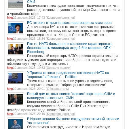
СМИ
Количество таких судов превышает количество тех, что
рассредоточены на условной границе Оманского залива
и Аравийского моря.
Мир
22 апреля 2026, 17:43 (
Корреспондент.net
)
ЕС готовит открытие всех переговорных кластеров
Для кластера №1 «все готово», включая контрольные
показатели, поэтому его можно открыть еще во время
председательства Кипра в Совете ЕС, считает ...
Мир
22 апреля 2026, 18:34 (
Корреспондент.net
)
Рютте: НАТО больше не в состоянии гарантировать
безопасность миллиарда людей без мощного ОПК —
Bloomberg
Генеральный секретарь НАТО призвал страны альянса
объединить усилия для наращивания оборонного производства и
объявил эту тему одним из ключевых ...
Мир
22 апреля 2026, 19:53 (
Зеркало недели
)
У Трампа готовят разделение союзников НАТО на
"хороших" и "плохих" – Politico
Трамп хочет выполнить свои угрозы в адрес членов,
которых не считают "образцовыми союзниками"
Мир
22 апреля 2026, 20:01 (
Обозреватель
)
Белый дом готовит список "плохих" партнеров США и
планирует наказание - СМИ
Концепцию такой избирательной приверженности
озвучил министр обороны США Пит Хэгсет еще в
декабре прошлого года, пишет Politico.
Мир
22 апреля 2026, 20:10 (
Корреспондент.net
)
В Иране казнили бывшего сотрудника атомной отрасли
"за шпионаж"
Обвиняемого в сотрудничестве с Израилем Мехди