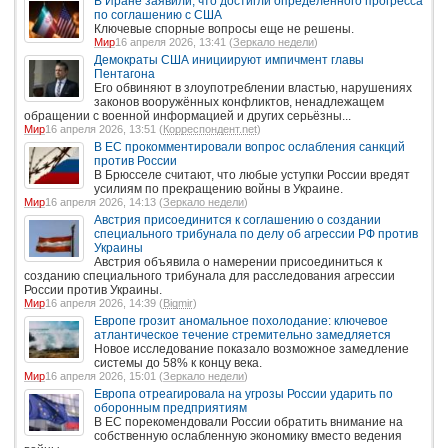
В Иране заявили, что достигли определенного прогресса
по соглашению с США
Ключевые спорные вопросы еще не решены.
Мир
16 апреля 2026, 13:41 (
Зеркало недели
)
Демократы США инициируют импичмент главы
Пентагона
Его обвиняют в злоупотреблении властью, нарушениях
законов вооружённых конфликтов, ненадлежащем
обращении с военной информацией и других серьёзны...
Мир
16 апреля 2026, 13:51 (
Корреспондент.net
)
В ЕС прокомментировали вопрос ослабления санкций
против России
В Брюсселе считают, что любые уступки России вредят
усилиям по прекращению войны в Украине.
Мир
16 апреля 2026, 14:13 (
Зеркало недели
)
Австрия присоединится к соглашению о создании
специального трибунала по делу об агрессии РФ против
Украины
Австрия объявила о намерении присоединиться к
созданию специального трибунала для расследования агрессии
России против Украины.
Мир
16 апреля 2026, 14:39 (
Bigmir
)
Европе грозит аномальное похолодание: ключевое
атлантическое течение стремительно замедляется
Новое исследование показало возможное замедление
системы до 58% к концу века.
Мир
16 апреля 2026, 15:01 (
Зеркало недели
)
Европа отреагировала на угрозы России ударить по
оборонным предприятиям
В ЕС порекомендовали России обратить внимание на
собственную ослабленную экономику вместо ведения