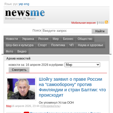
Язык:
рус
укр
eng
Воскресенье, 09 Август
|
Мобильная версия
RSS
Поиск
Новости
Украина
Россия
Мир
Бизнес
Общество
Шоу-биз и культура
Спорт
Политика
ЧП
Наука и здоровье
Фото
Видео
Архив новостей
новости за:
16 апреля 2026
в рубрике:
Шойгу заявил о праве России
на "самооборону" против
Финляндии и стран Балтии: что
происходит
Он упомянул Устав ООН
Мир
16 апреля 2026, 23:44 (
Обозреватель
)