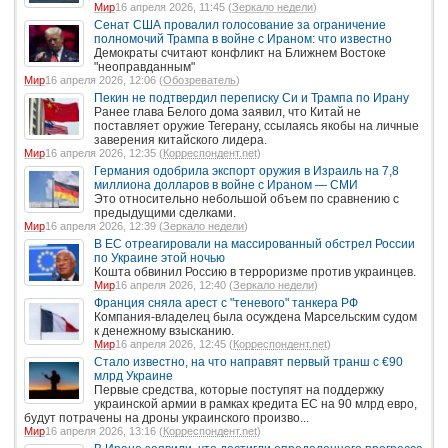
Мир
16 апреля 2026, 11:45 (
Зеркало недели
)
Сенат США провалил голосование за ограничение
полномочий Трампа в войне с Ираном: что известно
Демократы считают конфликт на Ближнем Востоке
"неоправданным"
Мир
16 апреля 2026, 12:06 (
Обозреватель
)
Пекин не подтвердил переписку Си и Трампа по Ирану
Ранее глава Белого дома заявил, что Китай не
поставляет оружие Тегерану, ссылаясь якобы на личные
заверения китайского лидера.
Мир
16 апреля 2026, 12:35 (
Корреспондент.net
)
Германия одобрила экспорт оружия в Израиль на 7,8
миллиона долларов в войне с Ираном — СМИ
Это относительно небольшой объем по сравнению с
предыдущими сделками.
Мир
16 апреля 2026, 12:39 (
Зеркало недели
)
В ЕС отреагировали на массированный обстрел России
по Украине этой ночью
Кошта обвинил Россию в терроризме против украинцев.
Мир
16 апреля 2026, 12:40 (
Зеркало недели
)
Франция сняла арест с "теневого" танкера РФ
Компания-владелец была осуждена Марсельским судом
к денежному взысканию.
Мир
16 апреля 2026, 12:45 (
Корреспондент.net
)
Стало известно, на что направят первый транш с €90
млрд Украине
Первые средства, которые поступят на поддержку
украинской армии в рамках кредита ЕС на 90 млрд евро,
будут потрачены на дроны украинского произво...
Мир
16 апреля 2026, 13:16 (
Корреспондент.net
)