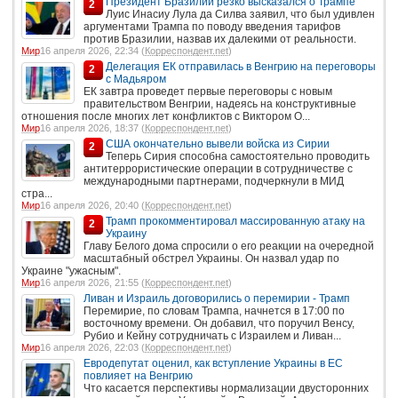
Президент Бразилии резко высказался о Трампе
2
Луис Инасиу Лула да Силва заявил, что был удивлен
аргументами Трампа по поводу введения тарифов
против Бразилии, назвав их далекими от реальности.
Мир
16 апреля 2026, 22:34 (
Корреспондент.net
)
Делегация ЕК отправилась в Венгрию на переговоры
2
с Мадьяром
ЕК завтра проведет первые переговоры с новым
правительством Венгрии, надеясь на конструктивные
отношения после многих лет конфликтов с Виктором О...
Мир
16 апреля 2026, 18:37 (
Корреспондент.net
)
США окончательно вывели войска из Сирии
2
Теперь Сирия способна самостоятельно проводить
антитеррористические операции в сотрудничестве с
международными партнерами, подчеркнули в МИД
стра...
Мир
16 апреля 2026, 20:40 (
Корреспондент.net
)
Трамп прокомментировал массированную атаку на
2
Украину
Главу Белого дома спросили о его реакции на очередной
масштабный обстрел Украины. Он назвал удар по
Украине "ужасным".
Мир
16 апреля 2026, 21:55 (
Корреспондент.net
)
Ливан и Израиль договорились о перемирии - Трамп
Перемирие, по словам Трампа, начнется в 17:00 по
восточному времени. Он добавил, что поручил Венсу,
Рубио и Кейну сотрудничать с Израилем и Ливан...
Мир
16 апреля 2026, 22:03 (
Корреспондент.net
)
Евродепутат оценил, как вступление Украины в ЕС
повлияет на Венгрию
Что касается перспективы нормализации двусторонних