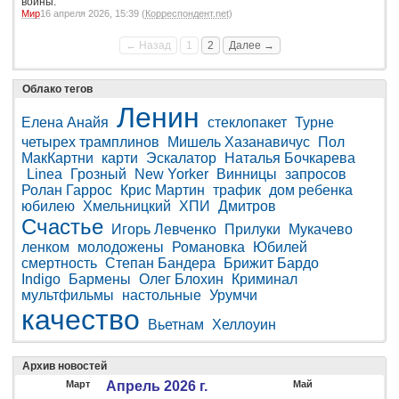
войны.
Мир
16 апреля 2026, 15:39 (
Корреспондент.net
)
← Назад
1
2
Далее →
Облако тегов
Ленин
Елена Анайя
стеклопакет
Турне
четырех трамплинов
Мишель Хазанавичус
Пол
МакКартни
карти
Эскалатор
Наталья Бочкарева
Linea
Грозный
New Yorker
Винницы
запросов
Ролан Гаррос
Крис Мартин
трафик
дом ребенка
юбилею
Хмельницкий
ХПИ
Дмитров
Счастье
Игорь Левченко
Прилуки
Мукачево
ленком
молодожены
Романовка
Юбилей
смертность
Степан Бандера
Брижит Бардо
Indigo
Бармены
Олег Блохин
Криминал
мультфильмы
настольные
Урумчи
качество
Вьетнам
Хеллоуин
Архив новостей
Март
Апрель 2026 г.
Май