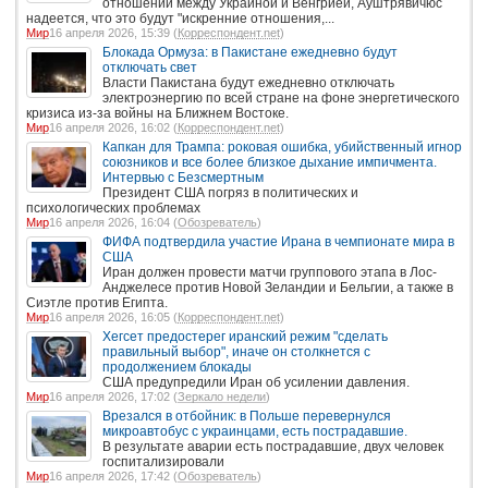
отношений между Украиной и Венгрией, Ауштрявичюс
надеется, что это будут "искренние отношения,...
Мир
16 апреля 2026, 15:39 (
Корреспондент.net
)
Блокада Ормуза: в Пакистане ежедневно будут
отключать свет
Власти Пакистана будут ежедневно отключать
электроэнергию по всей стране на фоне энергетического
кризиса из-за войны на Ближнем Востоке.
Мир
16 апреля 2026, 16:02 (
Корреспондент.net
)
Капкан для Трампа: роковая ошибка, убийственный игнор
союзников и все более близкое дыхание импичмента.
Интервью с Безсмертным
Президент США погряз в политических и
психологических проблемах
Мир
16 апреля 2026, 16:04 (
Обозреватель
)
ФИФА подтвердила участие Ирана в чемпионате мира в
США
Иран должен провести матчи группового этапа в Лос-
Анджелесе против Новой Зеландии и Бельгии, а также в
Сиэтле против Египта.
Мир
16 апреля 2026, 16:05 (
Корреспондент.net
)
Хегсет предостерег иранский режим "сделать
правильный выбор", иначе он столкнется с
продолжением блокады
США предупредили Иран об усилении давления.
Мир
16 апреля 2026, 17:02 (
Зеркало недели
)
Врезался в отбойник: в Польше перевернулся
микроавтобус с украинцами, есть пострадавшие.
В результате аварии есть пострадавшие, двух человек
госпитализировали
Мир
16 апреля 2026, 17:42 (
Обозреватель
)