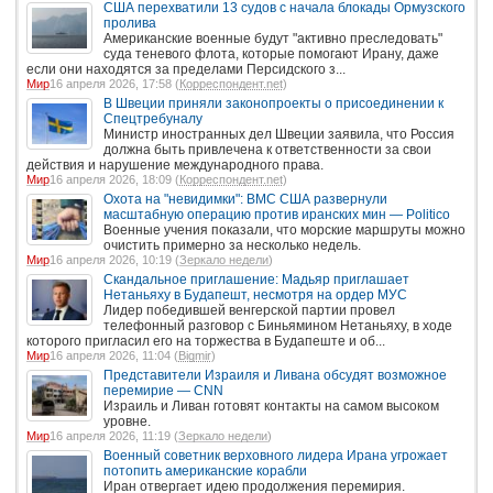
США перехватили 13 судов с начала блокады Ормузского
пролива
Американские военные будут "активно преследовать"
суда теневого флота, которые помогают Ирану, даже
если они находятся за пределами Персидского з...
Мир
16 апреля 2026, 17:58 (
Корреспондент.net
)
В Швеции приняли законопроекты о присоединении к
Спецтребуналу
Министр иностранных дел Швеции заявила, что Россия
должна быть привлечена к ответственности за свои
действия и нарушение международного права.
Мир
16 апреля 2026, 18:09 (
Корреспондент.net
)
Охота на "невидимки": ВМС США развернули
масштабную операцию против иранских мин — Politico
Военные учения показали, что морские маршруты можно
очистить примерно за несколько недель.
Мир
16 апреля 2026, 10:19 (
Зеркало недели
)
Скандальное приглашение: Мадьяр приглашает
Нетаньяху в Будапешт, несмотря на ордер МУС
Лидер победившей венгерской партии провел
телефонный разговор с Биньямином Нетаньяху, в ходе
которого пригласил его на торжества в Будапеште и об...
Мир
16 апреля 2026, 11:04 (
Bigmir
)
Представители Израиля и Ливана обсудят возможное
перемирие — CNN
Израиль и Ливан готовят контакты на самом высоком
уровне.
Мир
16 апреля 2026, 11:19 (
Зеркало недели
)
Военный советник верховного лидера Ирана угрожает
потопить американские корабли
Иран отвергает идею продолжения перемирия.