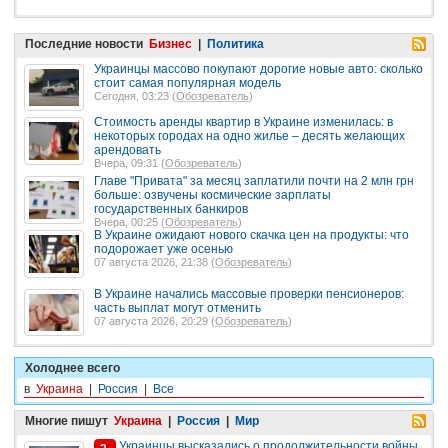
Последние новости
Бизнес
|
Политика
Украинцы массово покупают дорогие новые авто: сколько
стоит самая популярная модель
Сегодня, 03:23 (
Обозреватель
)
Стоимость аренды квартир в Украине изменилась: в
некоторых городах на одно жилье – десять желающих
арендовать
Вчера, 09:31 (
Обозреватель
)
Главе "Привата" за месяц заплатили почти на 2 млн грн
больше: озвучены космические зарплаты
государственных банкиров
Вчера, 00:25 (
Обозреватель
)
В Украине ожидают нового скачка цен на продукты: что
подорожает уже осенью
07 августа 2026, 21:38 (
Обозреватель
)
В Украине начались массовые проверки пенсионеров:
часть выплат могут отменить
07 августа 2026, 20:29 (
Обозреватель
)
Холоднее всего
в
Украина
|
Россия
|
Все
Многие пишут
Украина
|
Россия
|
Мир
Украинцы высказались о продолжительности войны