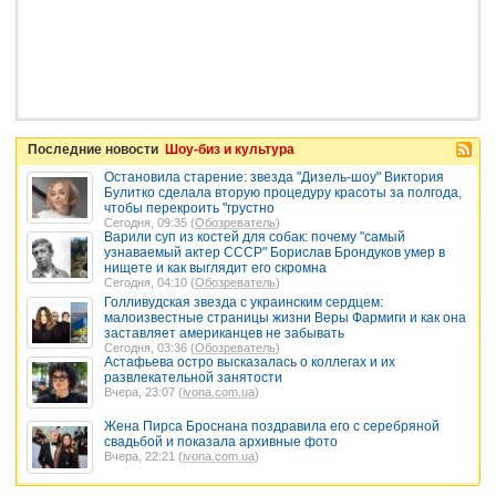
Последние новости
Шоу-биз и культура
Остановила старение: звезда "Дизель-шоу" Виктория
Булитко сделала вторую процедуру красоты за полгода,
чтобы перекроить "грустно
Сегодня, 09:35 (
Обозреватель
)
Варили суп из костей для собак: почему "самый
узнаваемый актер СССР" Борислав Брондуков умер в
нищете и как выглядит его скромна
Сегодня, 04:10 (
Обозреватель
)
Голливудская звезда с украинским сердцем:
малоизвестные страницы жизни Веры Фармиги и как она
заставляет американцев не забывать
Сегодня, 03:36 (
Обозреватель
)
Астафьева остро высказалась о коллегах и их
развлекательной занятости
Вчера, 23:07 (
ivona.com.ua
)
Жена Пирса Броснана поздравила его с серебряной
свадьбой и показала архивные фото
Вчера, 22:21 (
ivona.com.ua
)