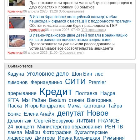
Правоохранители провели масштабную спецоперацию в
двух областях и провели 38 обысков
Криминал
06 апреля 2026, 13:28 (
Обозреватель
)
В Ивано-Франковске полицейский насмерть сбил
пешехода и скрылся с места ДТП: подробности трагедии
Обстоятельства аварии будет расследовать ГБР
Криминал
06 апреля 2026, 07:40 (
Обозреватель
)
В Ивано-Франковске двое детей попали в реанимацию
из-за отравления неизвестными веществами
Правоохранители уже начали расследование и
устанавливают все обстоятельства инцидента
Криминал
06 апреля 2026, 11:00 (
Обозреватель
)
Облако тегов
Уголовное дело
Кадуна
Шон Бин
лес
СИТИ
лимонов
Фернандиньо
Premier
Кредит
прерывание
Полтавка
Надра
КГГА
Мэг Райан
Besturn
станки
Викторина
Пасха
Игорь Кондратюк
Мама
картошка
Тайра
депутат
Новое
Бэнкс
Елена Анайя
Литвин
Демонтаж
Сергей Безруков
FRANCE
24
концепт
Министерство образования
РЕН ТВ
лампа
Malibu
Фотография
бухгалтерские
лидерство
Дмитров
Ирэна Кильчицкая
Румыния