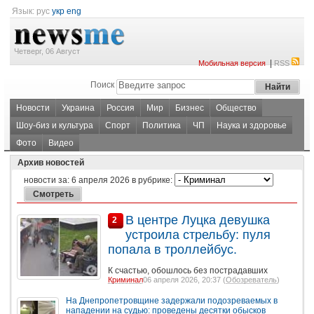
Язык:
рус
укр
eng
Четверг, 06 Август
|
Мобильная версия
RSS
Поиск
Новости
Украина
Россия
Мир
Бизнес
Общество
Шоу-биз и культура
Спорт
Политика
ЧП
Наука и здоровье
Фото
Видео
Архив новостей
новости за:
6 апреля 2026
в рубрике:
В центре Луцка девушка
2
устроила стрельбу: пуля
попала в троллейбус.
К счастью, обошлось без пострадавших
Криминал
06 апреля 2026, 20:37 (
Обозреватель
)
На Днепропетровщине задержали подозреваемых в
нападении на судью: проведены десятки обысков