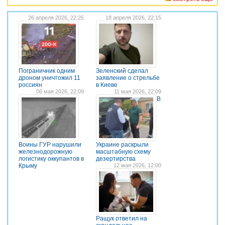
26 апреля 2026, 22:25
18 апреля 2026, 22:15
Пограничник одним
Зеленский сделал
дроном уничтожил 11
заявление о стрельбе
россиян
в Киеве
06 мая 2026, 22:09
11 мая 2026, 22:09
В
Воины ГУР нарушили
Украине раскрыли
железнодорожную
масштабную схему
логистику оккупантов в
дезертирства
Крыму
12 мая 2026, 12:00
Ращук ответил на