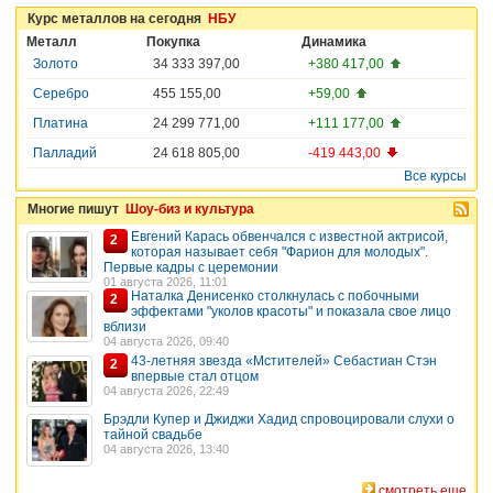
Курс металлов на сегодня
НБУ
Металл
Покупка
Динамика
Золото
34 333 397,00
+380 417,00
Серебро
455 155,00
+59,00
Платина
24 299 771,00
+111 177,00
Палладий
24 618 805,00
-419 443,00
Все курсы
Многие пишут
Шоу-биз и культура
Евгений Карась обвенчался с известной актрисой,
2
которая называет себя "Фарион для молодых".
Первые кадры с церемонии
01 августа 2026, 11:01
Наталка Денисенко столкнулась с побочными
2
эффектами "уколов красоты" и показала свое лицо
вблизи
04 августа 2026, 09:40
43-летняя звезда «Мстителей» Себастиан Стэн
2
впервые стал отцом
04 августа 2026, 22:49
Брэдли Купер и Джиджи Хадид спровоцировали слухи о
тайной свадьбе
04 августа 2026, 13:40
смотреть еще