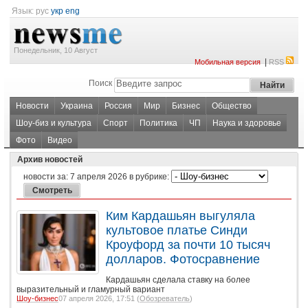
Язык:
рус
укр
eng
Понедельник, 10 Август
|
Мобильная версия
RSS
Поиск
Новости
Украина
Россия
Мир
Бизнес
Общество
Шоу-биз и культура
Спорт
Политика
ЧП
Наука и здоровье
Фото
Видео
Архив новостей
новости за:
7 апреля 2026
в рубрике:
Ким Кардашьян выгуляла
культовое платье Синди
Кроуфорд за почти 10 тысяч
долларов. Фотосравнение
Кардашьян сделала ставку на более
выразительный и гламурный вариант
Шоу-бизнес
07 апреля 2026, 17:51 (
Обозреватель
)