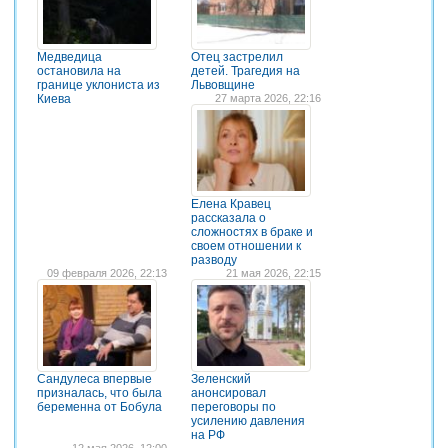
Медведица
Отец застрелил
остановила на
детей. Трагедия на
границе уклониста из
Львовщине
Киева
27 марта 2026, 22:16
Елена Кравец
рассказала о
сложностях в браке и
своем отношении к
разводу
09 февраля 2026, 22:13
21 мая 2026, 22:15
Сандулеса впервые
Зеленский
призналась, что была
анонсировал
беременна от Бобула
переговоры по
усилению давления
на РФ
12 мая 2026, 12:00