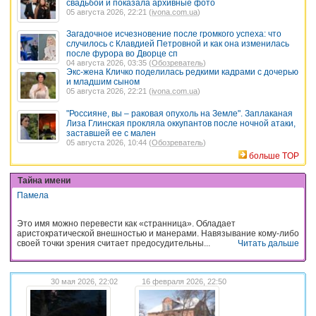
свадьбой и показала архивные фото
05 августа 2026, 22:21 (
ivona.com.ua
)
Загадочное исчезновение после громкого успеха: что
случилось с Клавдией Петровной и как она изменилась
после фурора во Дворце сп
04 августа 2026, 03:35 (
Обозреватель
)
Экс-жена Кличко поделилась редкими кадрами с дочерью
и младшим сыном
05 августа 2026, 22:21 (
ivona.com.ua
)
"Россияне, вы – раковая опухоль на Земле". Заплаканая
Лиза Глинская прокляла оккупантов после ночной атаки,
заставшей ее с мален
05 августа 2026, 10:44 (
Обозреватель
)
больше TOP
Тайна имени
Памела
Это имя можно перевести как «странница». Обладает
аристократической внешностью и манерами. Навязывание кому-либо
своей точки зрения считает предосудительны...
Читать дальше
30 мая 2026, 22:02
16 февраля 2026, 22:50