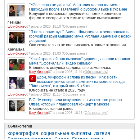
"Ж*пе слова не давали". Анатолич жестко высмеял
Приходько после заявлений о русском языке в Украине
Ведущий в несколько преувеличенном и ироничном
формате воспроизвел самые громкие высказывания
певицы
Шоу-бизнес
07 апреля 2026, 15:10 (
Обозреватель
)
"Я не злорадствую". Алина Шаманская отреагировала на
громкий разрыв бывшего мужа Руслана Ханумака с новой
девушкой
Она сознательно не вмешивалась в новые отношения
Ханумака
Шоу-бизнес
07 апреля 2026, 13:03 (
Обозреватель
)
"Какой красивой она выросла": украинцы нашли героиню
мема "Сфоткала? Я видео снимаю"
Внешность девушки кардинально изменилась
Шоу-бизнес
07 апреля 2026, 11:49 (
Обозреватель
)
Дрон, микрофон и слова из песни Гиги: в сети
2
показали уникальный памятник на могиле звезды
"Лиги смеха", который погиб в бою
Юмориста не стало в 2023 году
Шоу-бизнес
07 апреля 2026, 11:13 (
Обозреватель
)
В США совершили покушение на известного рэпера
Offset, который планировал концерт в Москве
В каком состоянии рэпер
Шоу-бизнес
07 апреля 2026, 10:13 (
Обозреватель
)
Облако тегов
хореография
социальные выплаты
латвия