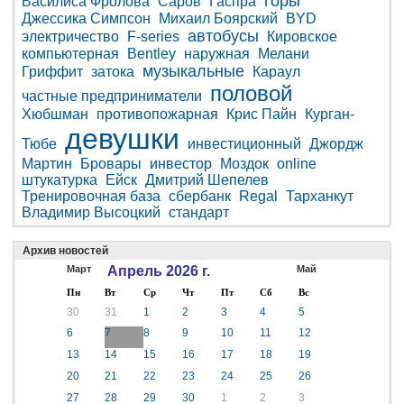
горы
Василиса Фролова
Саров
Гаспра
Джессика Симпсон
Михаил Боярский
BYD
автобусы
электричество
F-series
Кировское
компьютерная
Bentley
наружная
Мелани
музыкальные
Гриффит
затока
Караул
половой
частные предприниматели
Хюбшман
противопожарная
Крис Пайн
Курган-
девушки
Тюбе
инвестиционный
Джордж
Мартин
Бровары
инвестор
Моздок
online
штукатурка
Ейск
Дмитрий Шепелев
Тренировочная база
сбербанк
Regal
Тарханкут
Владимир Высоцкий
стандарт
Архив новостей
Март
Апрель 2026 г.
Май
Пн
Вт
Ср
Чт
Пт
Сб
Вс
30
31
1
2
3
4
5
6
7
8
9
10
11
12
13
14
15
16
17
18
19
20
21
22
23
24
25
26
27
28
29
30
1
2
3