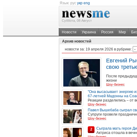
Язык:
рус
укр
eng
Суббота, 08 Август
Новости
Украина
Россия
Мир
Би
Архив новостей
новости за:
19 апреля 2026
в рубрике:
Евгений Ры
свою третью
После предыдущих
жизни
Шоу-бизнес
"Она высасывает энергию и
67-летней Мадонны на Coac
Реакции разделились – от в
Шоу-бизнес
Павел Вышебаба сыграл сва
Супруги провели празднич
Шоу-бизнес
Сыграла мать героя Ди
2
Актриса отошла в вечн
Шоу-бизнес