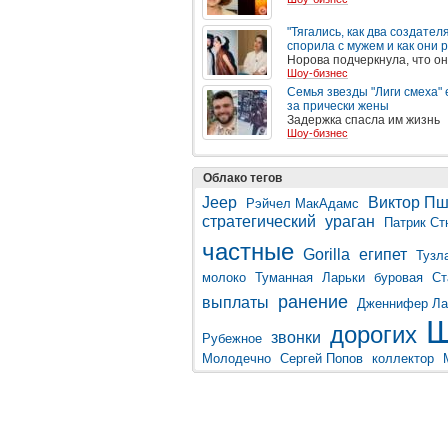
"Тягались, как два создател
спорила с мужем и как они
Норова подчеркнула, что он
Шоу-бизнес
Семья звезды "Лиги смеха" 
за прически жены
Задержка спасла им жизнь
Шоу-бизнес
Облако тегов
Jeep
Виктор Пш
Рэйчел МакАдамс
стратегический
ураган
Патрик Ст
частные
Gorilla
египет
Тузл
молоко
Туманная
Ларьки
буровая
Ст
ранение
выплаты
Дженнифер Ла
Ш
дорогих
звонки
Рубежное
Молодечно
Сергей Попов
коллектор