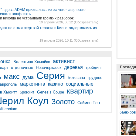
я": вдова ADAM призналась, из-за чего чаще всего
 решали конфликты
и никогда не устраивали громких разборок
19 апреля 2026, 06:12 (
Обозреватель
)
едва не стала жертвой теракта в Киеве: задержались из-
19 апреля 2026, 10:11 (
Обозреватель
)
активист
онка
Валентина Хамайко
деревья
Последн
юарт
отделочные
Новочеркасск
трейдинг
Серия
макс
дума
а
Ботсвана
грудное
маркетинга
казино
социальные
аврополь
квартир
в Хьюитт
бронхит
Genesis Coupe
ерил Коул
Золото
Саймон Пегг
Millennium
банкиров