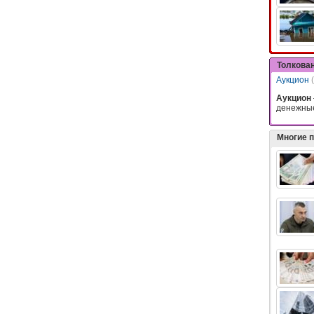
Толкова
Аукцион
Аукцион
денежн
Многие 