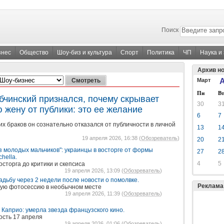
Поиск
знес
Общество
Шоу-биз и культура
Спорт
Политика
ЧП
Наука и
Архив н
Март
А
Пн
Вт
бчинский признался, почему скрывает
30
3
 жену от публики: это ее желание
6
7
 браков он сознательно отказался от публичности в личной
13
1
19 апреля 2026, 16:38 (
Обозреватель
)
20
2
з молодых мальчиков": украинцы в восторге от формы
27
2
hella.
4
5
осторга до критики и скепсиса
19 апреля 2026, 13:09 (
Обозреватель
)
дьбу через 2 недели после новости о помолвке.
Реклама
ную фотосессию в необычном месте
19 апреля 2026, 11:39 (
Обозреватель
)
 Каприо: умерла звезда французского кино.
ость 17 апреля
19 апреля 2026, 01:06 (
Обозреватель
)