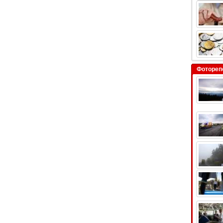
Фотореп