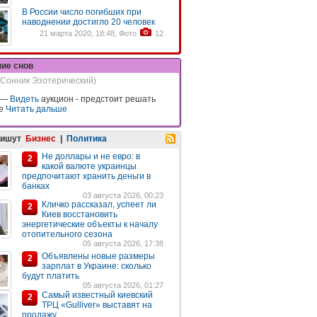
В России число погибших при
наводнении достигло 20 человек
21 марта 2020, 18:48, Фото
12
ние снов
(Сонник Эзотерический)
—
Видеть
аукцион - предстоит решать
ые
Читать дальше
пишут
Бизнес
|
Политика
Не доллары и не евро: в
2
какой валюте украинцы
предпочитают хранить деньги в
банках
03 августа 2026, 00:23
Кличко рассказал, успеет ли
2
Киев восстановить
энергетические объекты к началу
отопительного сезона
05 августа 2026, 17:38
Объявлены новые размеры
2
зарплат в Украине: сколько
будут платить
05 августа 2026, 01:27
Самый известный киевский
2
ТРЦ «Gulliver» выставят на
продажу