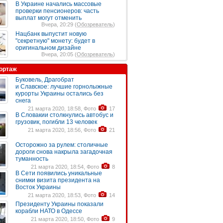
В Украине начались массовые
проверки пенсионеров: часть
выплат могут отменить
Вчера, 20:29 (
Обозреватель
)
Нацбанк выпустит новую
"секретную" монету: будет в
оригинальном дизайне
Вчера, 20:05 (
Обозреватель
)
ортаж
Буковель, Драгобрат
и Славское: лучшие горнолыжные
курорты Украины остались без
снега
21 марта 2020, 18:58, Фото
17
В Словакии столкнулись автобус и
грузовик, погибли 13 человек
21 марта 2020, 18:56, Фото
21
Осторожно за рулем: столичные
дороги снова накрыла загадочная
туманность
21 марта 2020, 18:54, Фото
8
В Сети появились уникальные
снимки визита президента на
Восток Украины
21 марта 2020, 18:53, Фото
14
Президенту Украины показали
корабли НАТО в Одессе
21 марта 2020, 18:50, Фото
9