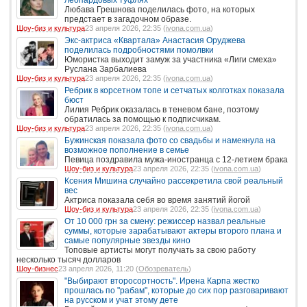
Любава Грешнова поделилась фото, на которых
предстает в загадочном образе.
Шоу-биз и культура
23 апреля 2026, 22:35 (
ivona.com.ua
)
Экс-актриса «Квартала» Анастасия Оруджева
поделилась подробностями помолвки
Юмористка выходит замуж за участника «Лиги смеха»
Руслана Зарбалиева
Шоу-биз и культура
23 апреля 2026, 22:35 (
ivona.com.ua
)
Ребрик в корсетном топе и сетчатых колготках показала
бюст
Лилия Ребрик оказалась в теневом бане, поэтому
обратилась за помощью к подписчикам.
Шоу-биз и культура
23 апреля 2026, 22:35 (
ivona.com.ua
)
Бужинская показала фото со свадьбы и намекнула на
возможное пополнение в семье
Певица поздравила мужа-иностранца с 12-летием брака
Шоу-биз и культура
23 апреля 2026, 22:35 (
ivona.com.ua
)
Ксения Мишина случайно рассекретила свой реальный
вес
Актриса показала себя во время занятий йогой
Шоу-биз и культура
23 апреля 2026, 22:35 (
ivona.com.ua
)
От 10 000 грн за смену: режиссер назвал реальные
суммы, которые зарабатывают актеры второго плана и
самые популярные звезды кино
Топовые артисты могут получать за свою работу
несколько тысяч долларов
Шоу-бизнес
23 апреля 2026, 11:20 (
Обозреватель
)
"Выбирают второсортность". Ирена Карпа жестко
прошлась по "рабам", которые до сих пор разговаривают
на русском и учат этому дете