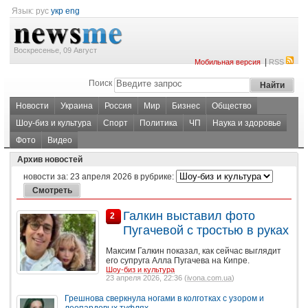
Язык:
рус
укр
eng
Воскресенье, 09 Август
|
Мобильная версия
RSS
Поиск
Новости
Украина
Россия
Мир
Бизнес
Общество
Шоу-биз и культура
Спорт
Политика
ЧП
Наука и здоровье
Фото
Видео
Архив новостей
новости за:
23 апреля 2026
в рубрике:
Галкин выставил фото
2
Пугачевой с тростью в руках
Максим Галкин показал, как сейчас выглядит
его супруга Алла Пугачева на Кипре.
Шоу-биз и культура
23 апреля 2026, 22:36 (
ivona.com.ua
)
Грешнова сверкнула ногами в колготках с узором и
леопардовых туфлях