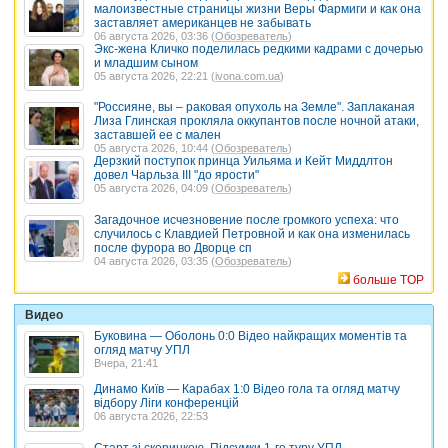
малоизвестные страницы жизни Веры Фармиги и как она
заставляет американцев не забывать
06 августа 2026, 03:36 (
Обозреватель
)
Экс-жена Кличко поделилась редкими кадрами с дочерью
и младшим сыном
05 августа 2026, 22:21 (
ivona.com.ua
)
"Россияне, вы – раковая опухоль на Земле". Заплаканая
Лиза Глинская прокляла оккупантов после ночной атаки,
заставшей ее с мален
05 августа 2026, 10:44 (
Обозреватель
)
Дерзкий поступок принца Уильяма и Кейт Миддлтон
довел Чарльза III "до ярости"
05 августа 2026, 04:09 (
Обозреватель
)
Загадочное исчезновение после громкого успеха: что
случилось с Клавдией Петровной и как она изменилась
после фурора во Дворце сп
04 августа 2026, 03:35 (
Обозреватель
)
больше TOP
Видео
Буковина — Оболонь 0:0 Відео найкращих моментів та
огляд матчу УПЛ
Вчера, 21:41
Динамо Київ — Карабах 1:0 Відео гола та огляд матчу
відбору Ліги конференцій
06 августа 2026, 22:53
Старт зі скоринкою. Підсумки 1-го туру УПЛ