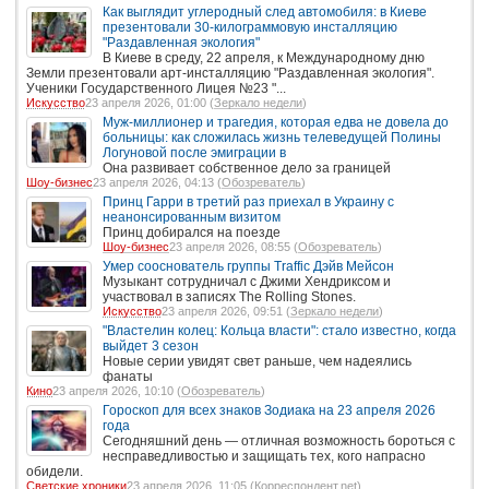
Как выглядит углеродный след автомобиля: в Киеве
презентовали 30-килограммовую инсталляцию
"Раздавленная экология"
В Киеве в среду, 22 апреля, к Международному дню
Земли презентовали арт-инсталляцию "Раздавленная экология".
Ученики Государственного Лицея №23 "...
Искусство
23 апреля 2026, 01:00 (
Зеркало недели
)
Муж-миллионер и трагедия, которая едва не довела до
больницы: как сложилась жизнь телеведущей Полины
Логуновой после эмиграции в
Она развивает собственное дело за границей
Шоу-бизнес
23 апреля 2026, 04:13 (
Обозреватель
)
Принц Гарри в третий раз приехал в Украину с
неанонсированным визитом
Принц добирался на поезде
Шоу-бизнес
23 апреля 2026, 08:55 (
Обозреватель
)
Умер сооснователь группы Traffic Дэйв Мейсон
Музыкант сотрудничал с Джими Хендриксом и
участвовал в записях The Rolling Stones.
Искусство
23 апреля 2026, 09:51 (
Зеркало недели
)
"Властелин колец: Кольца власти": стало известно, когда
выйдет 3 сезон
Новые серии увидят свет раньше, чем надеялись
фанаты
Кино
23 апреля 2026, 10:10 (
Обозреватель
)
Гороскоп для всех знаков Зодиака на 23 апреля 2026
года
Сегодняшний день — отличная возможность бороться с
несправедливостью и защищать тех, кого напрасно
обидели.
Светские хроники
23 апреля 2026, 11:05 (
Корреспондент.net
)