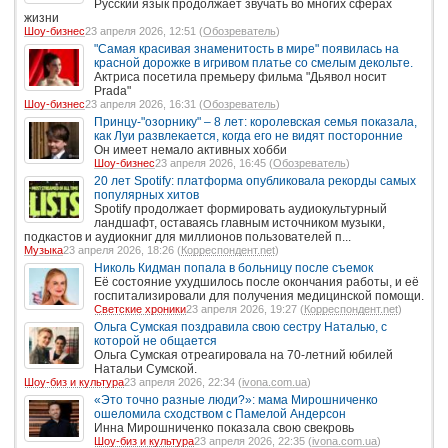
Русский язык продолжает звучать во многих сферах
жизни
Шоу-бизнес
23 апреля 2026, 12:51 (
Обозреватель
)
"Самая красивая знаменитость в мире" появилась на
красной дорожке в игривом платье со смелым декольте.
Актриса посетила премьеру фильма "Дьявол носит
Prada"
Шоу-бизнес
23 апреля 2026, 16:31 (
Обозреватель
)
Принцу-"озорнику" – 8 лет: королевская семья показала,
как Луи развлекается, когда его не видят посторонние
Он имеет немало активных хобби
Шоу-бизнес
23 апреля 2026, 16:45 (
Обозреватель
)
20 лет Spotify: платформа опубликовала рекорды самых
популярных хитов
Spotify продолжает формировать аудиокультурный
ландшафт, оставаясь главным источником музыки,
подкастов и аудиокниг для миллионов пользователей п...
Музыка
23 апреля 2026, 18:26 (
Корреспондент.net
)
Николь Кидман попала в больницу после съемок
Её состояние ухудшилось после окончания работы, и её
госпитализировали для получения медицинской помощи.
Светские хроники
23 апреля 2026, 19:27 (
Корреспондент.net
)
Ольга Сумская поздравила свою сестру Наталью, с
которой не общается
Ольга Сумская отреагировала на 70-летний юбилей
Натальи Сумской.
Шоу-биз и культура
23 апреля 2026, 22:34 (
ivona.com.ua
)
«Это точно разные люди?»: мама Мирошниченко
ошеломила сходством с Памелой Андерсон
Инна Мирошниченко показала свою свекровь
Шоу-биз и культура
23 апреля 2026, 22:35 (
ivona.com.ua
)