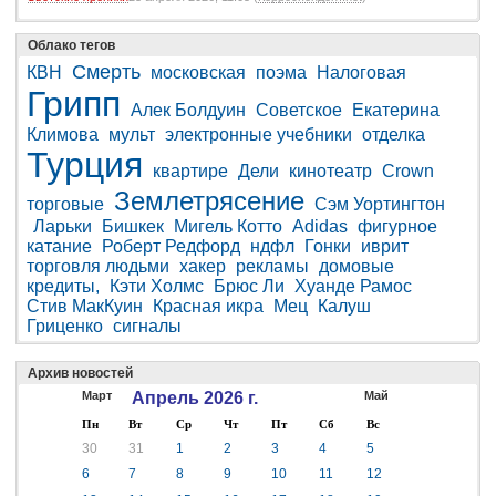
Облако тегов
Смерть
КВН
московская
поэма
Налоговая
Грипп
Алек Болдуин
Советское
Екатерина
Климова
мульт
электронные учебники
отделка
Турция
квартире
Дели
кинотеатр
Crown
Землетрясение
торговые
Сэм Уортингтон
Ларьки
Бишкек
Мигель Котто
Adidas
фигурное
катание
Роберт Редфорд
ндфл
Гонки
иврит
торговля людьми
хакер
рекламы
домовые
кредиты,
Кэти Холмс
Брюс Ли
Хуанде Рамос
Стив МакКуин
Красная икра
Мец
Калуш
Гриценко
сигналы
Архив новостей
Март
Апрель 2026 г.
Май
Пн
Вт
Ср
Чт
Пт
Сб
Вс
30
31
1
2
3
4
5
6
7
8
9
10
11
12