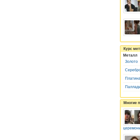
Курс ме
Металл
Золото
Серебр
Платин
Паллад
Многие 
церемон