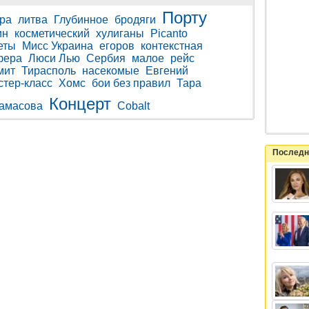
Порту
ура
литва
Глубинное
бродяги
ин
косметический
хулиганы
Picanto
еты
Мисс Украина
егоров
контекстная
фера
Люси Лью
Сербия
малое
рейс
мит
Тирасполь
насекомые
Евгений
стер-класс
Хомс
бои без правил
Тара
Концерт
замасова
Cobalt
Последн