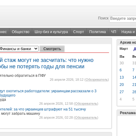
Поиск
знес
Общество
Шоу-биз и культура
Спорт
Политика
ЧП
Наука и
Архив н
Март
А
Пн
Вт
 стаж могут не засчитать: что нужно
30
3
обы не потерять годы для пенсии
6
7
ятельно обратиться в ПФУ
13
1
26 апреля 2026, 18:12 (
Обозреватель
)
20
2
дут охотиться работодатели: украинцам рассказали о 3
27
2
будущего
4
5
руда
26 апреля 2026, 12:58 (
Обозреватель
)
ителей: за что украинцев штрафуют на 51 тысячу
Реклама
а могут забрать машину
26 апреля 2026, 02:28 (
Обозреватель
)