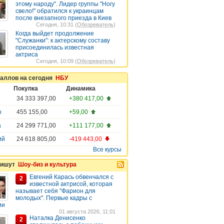
этому народу". Лидер группы "Ногу
свело!" обратился к украинцам
после внезапного приезда в Киев
Сегодня, 10:31 (
Обозреватель
)
Когда выйдет продолжение
"Служанки": к актерскому составу
присоединилась известная
актриса
Сегодня, 10:09 (
Обозреватель
)
таллов на сегодня
НБУ
Покупка
Динамика
34 333 397,00
+380 417,00
о
455 155,00
+59,00
а
24 299 771,00
+111 177,00
ий
24 618 805,00
-419 443,00
Все курсы
пишут
Шоу-биз и культура
Евгений Карась обвенчался с
2
известной актрисой, которая
называет себя "Фарион для
молодых". Первые кадры с
ии
01 августа 2026, 11:01
Наталка Денисенко
2