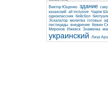
здание
Виктор Ющенко
сак
казахский
all inclusive
Чарли Ш
одноклассник
бейсбол
биотуал
Эскалатор
молитва
готовых
а
пестициды
внедрение
Кевин С
Миронов
Ижевск
Знаменка
ма
украинский
Лиза Ар