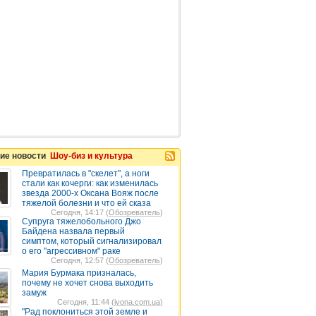
ие новости
Шоу-биз и культура
Превратилась в "скелет", а ноги
стали как кочерги: как изменилась
звезда 2000-х Оксана Вояж после
тяжелой болезни и что ей сказа
Сегодня, 14:17 (
Обозреватель
)
Супруга тяжелобольного Джо
Байдена назвала первый
симптом, который сигнализировал
о его "агрессивном" раке
Сегодня, 12:57 (
Обозреватель
)
Мария Бурмака призналась,
почему не хочет снова выходить
замуж
Сегодня, 11:44 (
ivona.com.ua
)
"Рад поклониться этой земле и