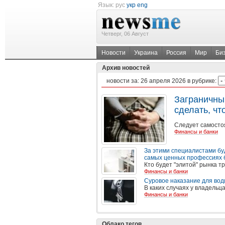
Язык:
рус
укр
eng
Четверг, 06 Август
Новости
Украина
Россия
Мир
Би
Архив новостей
новости за:
26 апреля 2026
в рубрике:
Заграничный
сделать, чт
Следует самосто
Финансы и банки
За этими специалистами бу
самых ценных профессиях 
Кто будет "элитой" рынка т
Финансы и банки
Суровое наказание для вод
В каких случаях у владельц
Финансы и банки
Облако тегов