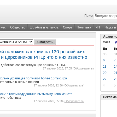
Поиск
знес
Общество
Шоу-биз и культура
Спорт
Политика
ЧП
Наука и
Архив н
Март
А
Пн
Вт
ий наложил санкции на 130 российских
30
3
и церковников РПЦ: что о них известно
6
7
в действие соответствующие решения СНБО
13
1
17 апреля 2026, 17:05 (
Обозреватель
)
20
2
олько украинцев получают более 10 тыс. грн
27
2
ают самые высокие пенсии
4
5
17 апреля 2026, 12:36 (
Обозреватель
)
ысяч: в каком году должна быть выпущена монета
Реклама
ту от обычных
17 апреля 2026, 05:28 (
Обозреватель
)