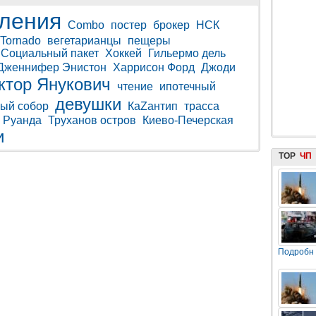
ления
Combo
постер
брокер
НСК
Tornado
вегетарианцы
пещеры
Социальный пакет
Хоккей
Гильермо дель
Дженнифер Энистон
Харрисон Форд
Джоди
ктор Янукович
чтение
ипотечный
девушки
ый собор
КаZантип
трасса
Руанда
Труханов остров
Киево-Печерская
и
TOP
ЧП
Подробн