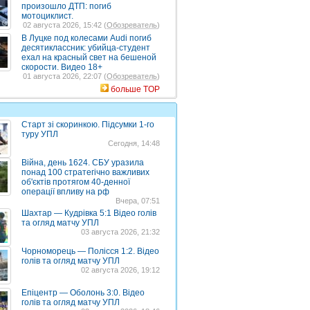
произошло ДТП: погиб
мотоциклист.
02 августа 2026, 15:42 (
Обозреватель
)
В Луцке под колесами Audi погиб
десятиклассник: убийца-студент
ехал на красный свет на бешеной
скорости. Видео 18+
01 августа 2026, 22:07 (
Обозреватель
)
больше TOP
Старт зі скоринкою. Підсумки 1-го
туру УПЛ
Сегодня, 14:48
Війна, день 1624. СБУ уразила
понад 100 стратегічно важливих
об'єктів протягом 40-денної
операції впливу на рф
Вчера, 07:51
Шахтар — Кудрівка 5:1 Відео голів
та огляд матчу УПЛ
03 августа 2026, 21:32
Чорноморець — Полісся 1:2. Відео
голів та огляд матчу УПЛ
02 августа 2026, 19:12
Епіцентр — Оболонь 3:0. Відео
голів та огляд матчу УПЛ