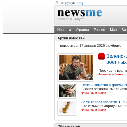
Язык:
рус
укр
eng
Четверг, 06 Август
Новости
Украина
Россия
Мир
Би
Архив новостей
новости за:
17 апреля 2026
в рубрике:
Зеленск
3
военных 
Президент ввел 
Финансы и банки
Пенсии заметно выросли: ск
В каких регионах выплачив
Финансы и банки
За 50 копеек заплатят 11 т
Что отличает дорогую моне
Финансы и банки
Облако тегов