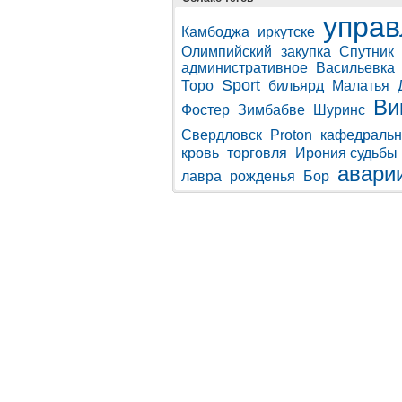
управ
Камбоджа
иркутске
Олимпийский
закупка
Спутник
административное
Васильевка
Sport
Торо
бильярд
Малатья
Ви
Фостер
Зимбабве
Шуринс
Свердловск
Proton
кафедральн
кровь
торговля
Ирония судьбы
авари
лавра
рожденья
Бор