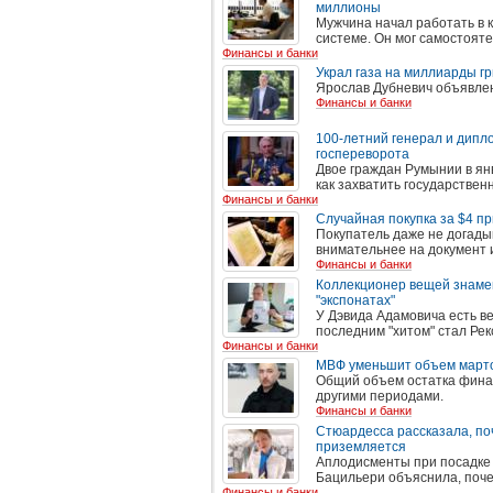
миллионы
Мужчина начал работать в к
системе. Он мог самостояте
Финансы и банки
Украл газа на миллиарды гр
Ярослав Дубневич объявлен
Финансы и банки
100-летний генерал и дипл
госпереворота
Двое граждан Румынии в янв
как захватить государственн
Финансы и банки
Случайная покупка за $4 пр
Покупатель даже не догадыв
внимательнее на документ и
Финансы и банки
Коллекционер вещей знаме
"экспонатах"
У Дэвида Адамовича есть в
последним "хитом" стал Рек
Финансы и банки
МВФ уменьшит объем марто
Общий объем остатка фина
другими периодами.
Финансы и банки
Стюардесса рассказала, поч
приземляется
Аплодисменты при посадке
Бацильери объяснила, поче
Финансы и банки