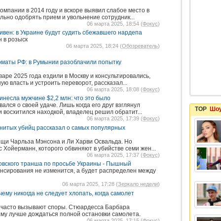
омпании в 2014 году и вскоре выявил слабое место в
льно одобрять прием и увольнение сотрудник...
06 марта 2025, 18:54 (
Фокус
)
ивен: в Украине будут судить сбежавшего нардепа
 в розыск
06 марта 2025, 18:24 (
Обозреватель
)
оматы РФ: в Румынии разоблачили попытку
аре 2025 года ездили в Москву и консультировались,
ую власть и устроить переворот, рассказал...
06 марта 2025, 18:08 (
Фокус
)
инесла мужчине $2,2 млн: что это было
ался о своей удаче. Лишь когда его друг взглянул
TOP
Шоу
 восхитился находкой, владелец решил обратит...
06 марта 2025, 17:39 (
Фокус
)
нитых убийц рассказал о самых популярных
ещи Чарльза Мэнсона и Ли Харви Освальда. Но
с Хойерманн, которого обвиняют в убийстве семи жен...
06 марта 2025, 17:37 (
Фокус
)
вского транша по просьбе Украины - Пышный
нсирования не изменится, а будет распределен между
06 марта 2025, 17:28 (
Зеркало недели
)
ему никогда не следует хлопать, когда самолет
 часто вызывают споры. Стюардесса Барбара
му лучше дождаться полной остановки самолета.
06 марта 2025, 17:15 (
Фокус
)