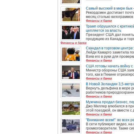
Самый высокий в мире бык
Рекордсмен достигает почти
месяц столько килограммов п
Финансы и банки
Трамп обрушился с критикой
цепляется за власть
Президент США дал понять,
продукцию из Канады и тор
Финансы и банки
Скандал в торговом центре
Лейди Камарго заметила по
Взяв его в руки для проверк
Финансы и банки
США готовы начать войну с
Министр обороны США заяви
того, как в Пекине отреаги
Финансы и банки
В Новой Зеландии 3,5-метр
Вернуть дельфина в море ры
работников природоохранно
Финансы и банки
Мужчина продал бизнес, пе
Джо Миллер влюбился в при
этой поездкой, он вместе с
Финансы и банки
"Внимание всем!": во всех 
В сети публикуют видео, на
громкоговорители. Также си
Финансы и банки