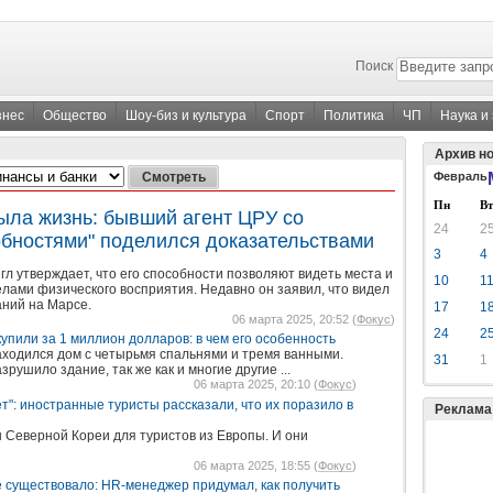
Поиск
знес
Общество
Шоу-биз и культура
Спорт
Политика
ЧП
Наука и
Архив н
Февраль
Пн
Вт
ыла жизнь: бывший агент ЦРУ со
24
2
обностями" поделился доказательствами
3
4
 утверждает, что его способности позволяют видеть места и
10
1
лами физического восприятия. Недавно он заявил, что видел
аний на Марсе.
17
1
06 марта 2025, 20:52 (
Фокус
)
24
2
упили за 1 миллион долларов: в чем его особенность
находился дом с четырьмя спальнями и тремя ванными.
31
1
рушило здание, так же как и многие другие ...
06 марта 2025, 20:10 (
Фокус
)
т": иностранные туристы рассказали, что их поразило в
Реклама
 Северной Кореи для туристов из Европы. И они
06 марта 2025, 18:55 (
Фокус
)
не существовало: HR-менеджер придумал, как получить