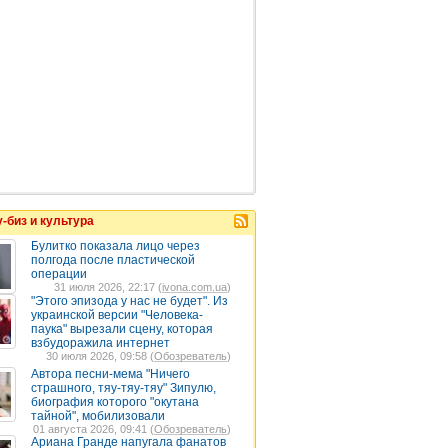
-биз и культура
Булитко показала лицо через
полгода после пластической
операции
31 июля 2026, 22:17 (
ivona.com.ua
)
"Этого эпизода у нас не будет". Из
украинской версии "Человека-
паука" вырезали сцену, которая
взбудоражила интернет
30 июля 2026, 09:58 (
Обозреватель
)
Автора песни-мема "Ничего
страшного, тяу-тяу-тяу" Зипулю,
биография которого "окутана
тайной", мобилизовали
01 августа 2026, 09:41 (
Обозреватель
)
Ариана Гранде напугала фанатов