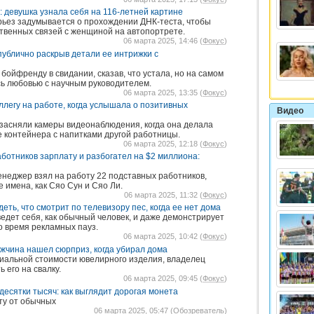
 девушка узнала себя на 116-летней картине
ьез задумывается о прохождении ДНК-теста, чтобы
ственных связей с женщиной на автопортрете.
06 марта 2025, 14:46 (
Фокус
)
публично раскрыв детали ее интрижки с
ойфренду в свидании, сказав, что устала, но на самом
сь любовью с научным руководителем.
06 марта 2025, 13:35 (
Фокус
)
легу на работе, когда услышала о позитивных
Видео
засняли камеры видеонаблюдения, когда она делала
е контейнера с напитками другой работницы.
06 марта 2025, 12:18 (
Фокус
)
аботников зарплату и разбогател на $2 миллиона:
енеджер взял на работу 22 подставных работников,
 имена, как Сяо Сун и Сяо Ли.
06 марта 2025, 11:32 (
Фокус
)
еть, что смотрит по телевизору пес, когда ее нет дома
ведет себя, как обычный человек, и даже демонстрирует
 время рекламных пауз.
06 марта 2025, 10:42 (
Фокус
)
жчина нашел сюрприз, когда убирал дома
нциальной стоимости ювелирного изделия, владелец
 его на свалку.
06 марта 2025, 09:45 (
Фокус
)
десятки тысяч: как выглядит дорогая монета
ту от обычных
06 марта 2025, 05:47 (
Обозреватель
)