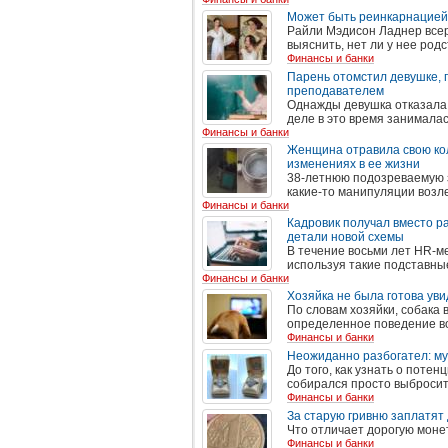
Может быть реинкарнацией:
Райли Мэдисон Ладнер всер
выяснить, нет ли у нее род
Финансы и банки
Парень отомстил девушке, 
преподавателем
Однажды девушка отказала б
деле в это время занимала
Финансы и банки
Женщина отравила свою кол
изменениях в ее жизни
38-летнюю подозреваемую 
какие-то манипуляции возл
Финансы и банки
Кадровик получал вместо р
детали новой схемы
В течение восьми лет HR-м
используя такие подставные
Финансы и банки
Хозяйка не была готова увид
По словам хозяйки, собака 
определенное поведение во
Финансы и банки
Неожиданно разбогател: му
До того, как узнать о поте
собирался просто выбросить
Финансы и банки
За старую гривню заплатят 
Что отличает дорогую моне
Финансы и банки