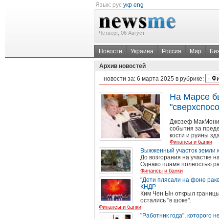
Язык:
рус
укр
eng
Четверг, 06 Август
Новости
Украина
Россия
Мир
Би
Архив новостей
новости за:
6 марта 2025
в рубрике:
На Марсе б
"сверхспос
Джозеф МакМонигл
события за преде
кости и руины зд
Финансы и банки
Выжженный участок земли к
До возгорания на участке 
Однако пламя полностью раз
Финансы и банки
"Дети плясали на фоне раке
КНДР
Ким Чен Ын открыл границы
остались "в шоке".
Финансы и банки
"Работник года", которого 