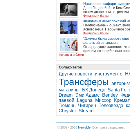
Настоящее сафари: супруги
Деон Гелденбойс и Ким Смит
своем дворе они встречали л
Финансы и банки
Феномен в небе: похожий н
Неопознанный объект, внеш
ясного неба. Необычное зр
Финансы и банки
"Должна была умереть еще в
делать ей эвтаназию
Отец девушки заявляет, что
принимает ошибочные решени
Финансы и банки
Облако тегов
Другие новости
инструменте
Н
Трансферы
авториз
магазины
БК Донецк
Santa Fe
Dream
Эми Адамс
Bentley
Фед
паевой
Laguna
Мисхор
Кремат
Тюмень
Чигирин
Телезвезда
к
Chrysler
Stream
© 2009 - 2026
NewsMe
. Все права защищены.