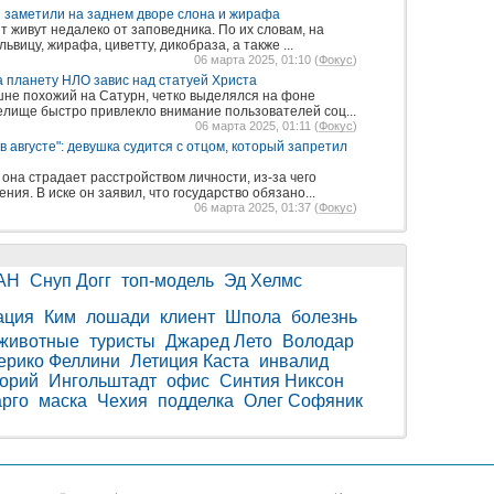
 заметили на заднем дворе слона и жирафа
 живут недалеко от заповедника. По их словам, на
ьвицу, жирафа, циветту, дикобраза, а также ...
06 марта 2025, 01:10 (
Фокус
)
а планету НЛО завис над статуей Христа
не похожий на Сатурн, четко выделялся на фоне
елище быстро привлекло внимание пользователей соц...
06 марта 2025, 01:11 (
Фокус
)
 августе": девушка судится с отцом, который запретил
 она страдает расстройством личности, из-за чего
я. В иске он заявил, что государство обязано...
06 марта 2025, 01:37 (
Фокус
)
АН
Снуп Догг
топ-модель
Эд Хелмс
ация
Ким
лошади
клиент
Шпола
болезнь
животные
туристы
Джаред Лето
Володар
ерико Феллини
Летиция Каста
инвалид
орий
Ингольштадт
офис
Синтия Никсон
арго
маска
Чехия
подделка
Олег Софяник