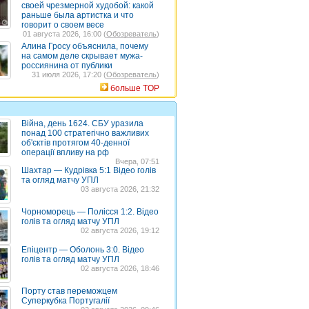
своей чрезмерной худобой: какой
раньше была артистка и что
говорит о своем весе
01 августа 2026, 16:00 (
Обозреватель
)
Алина Гросу объяснила, почему
на самом деле скрывает мужа-
россиянина от публики
31 июля 2026, 17:20 (
Обозреватель
)
больше TOP
Війна, день 1624. СБУ уразила
понад 100 стратегічно важливих
об'єктів протягом 40-денної
операції впливу на рф
Вчера, 07:51
Шахтар — Кудрівка 5:1 Відео голів
та огляд матчу УПЛ
03 августа 2026, 21:32
Чорноморець — Полісся 1:2. Відео
голів та огляд матчу УПЛ
02 августа 2026, 19:12
Епіцентр — Оболонь 3:0. Відео
голів та огляд матчу УПЛ
02 августа 2026, 18:46
Порту став переможцем
Суперкубка Португалії