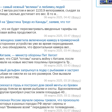
 — самый нежный "великан" и любимец людей
 2 метра ростом и весит 1133,9 килограммов, съедая за
ищи, сколько достигает его вес. В то ж...
06 марта 2025, 04:42 (
Фокус
)
 на "Джастина Трюдо из Канады", заявив, что тот
 что не будет пересматривать введенные тарифы на
говая война продолжится.
06 марта 2025, 03:47 (
Фокус
)
: женщина заметила включенную камеру в примерочной
стороннее устройство уже во время переодевания.
и, она обнаружила, что фронтальная камера вкл...
06 марта 2025, 03:44 (
Фокус
)
 Китаем, — министр обороны Пит Хегсет
л, что США "готовы" начать войну с Китаем, после
ровали на новые жесткие пошлины президента Тр...
06 марта 2025, 03:43 (
Фокус
)
овый дельфин запрыгнул в лодку с рыбаками и застрял
баки не смогли из-за его размеров. Они вызвали
го агентства.
06 марта 2025, 03:18 (
Фокус
)
реехал в глушь и построил дом своей мечты из бревен
роду Аляски во время рыбалки и охоты. Вдохновленный
 другом приобрел участок земли площадью 40...
06 марта 2025, 03:11 (
Фокус
)
регионах России звучали сирены тревоги, что произошло
 которых в разных городах РФ звучат сирены и
гнал "Внимание всем! " передавали по телевидению...
06 марта 2025, 01:07 (
Фокус
)