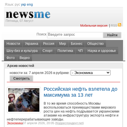
Язык:
рус
укр
eng
Пятница, 07 Август
|
Мобильная версия
RSS
Поиск
Новости
Украина
Россия
Мир
Бизнес
Общество
Шоу-биз и культура
Спорт
Политика
ЧП
Наука и здоровье
Фото
Видео
Архив новостей
новости за:
7 апреля 2026
в рубрике:
Российская нефть взлетела до
максимума за 13 лет
В то же время способность Москвы
воспользоваться преимуществами мирового
роста цен на нефть подрывается украинскими
атаками на инфраструктуру экспорта нефти и
нефтеперерабатывающие заводы.
Экономика
07 апреля 2026, 20:05 (
Корреспондент.net
)