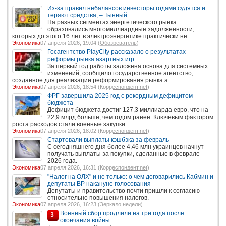
Из-за правил небалансов инвесторы годами судятся и
теряют средства, – Тынный
На разных сегментах энергетического рынка
образовались многомиллиардные задолженности,
которых до этого 16 лет в электроэнергетике практически не...
Экономика
07 апреля 2026, 19:04 (
Обозреватель
)
Госагентство PlayCity рассказало о результатах
реформы рынка азартных игр
За первый год работы заложена основа для системных
изменений, сообщило государственное агентство,
созданное для реализации реформирования рынка а...
Экономика
07 апреля 2026, 18:54 (
Корреспондент.net
)
ФРГ завершила 2025 год с рекордным дефицитом
бюджета
Дефицит бюджета достиг 127,3 миллиарда евро, что на
22,9 млрд больше, чем годом ранее. Ключевым фактором
роста расходов стали военные закупки.
Экономика
07 апреля 2026, 18:02 (
Корреспондент.net
)
Стартовали выплаты кэшбэка за февраль
С сегодняшнего дня более 4,46 млн украинцев начнут
получать выплаты за покупки, сделанные в феврале
2026 года.
Экономика
07 апреля 2026, 16:31 (
Корреспондент.net
)
"Налог на ОЛХ" и не только: о чем договарились Кабмин и
депутаты ВР накануне голосования
Депутаты и правительство почти пришли к согласию
относительно повышения налогов.
Экономика
07 апреля 2026, 16:23 (
Зеркало недели
)
Военный сбор продлили на три года после
3
окончания войны