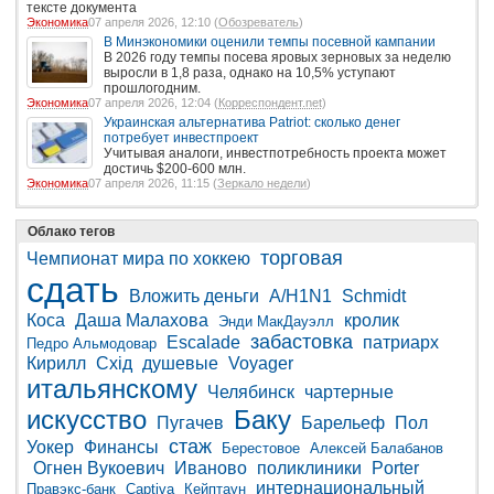
тексте документа
Экономика
07 апреля 2026, 12:10 (
Обозреватель
)
В Минэкономики оценили темпы посевной кампании
В 2026 году темпы посева яровых зерновых за неделю
выросли в 1,8 раза, однако на 10,5% уступают
прошлогодним.
Экономика
07 апреля 2026, 12:04 (
Корреспондент.net
)
Украинская альтернатива Patriot: сколько денег
потребует инвестпроект
Учитывая аналоги, инвестпотребность проекта может
достичь $200-600 млн.
Экономика
07 апреля 2026, 11:15 (
Зеркало недели
)
Облако тегов
торговая
Чемпионат мира по хоккею
сдать
Вложить деньги
A/H1N1
Schmidt
Коса
Даша Малахова
кролик
Энди МакДауэлл
забастовка
Escalade
патриарх
Педро Альмодовар
Кирилл
Схід
душевые
Voyager
итальянскому
Челябинск
чартерные
искусство
Баку
Пугачев
Барельеф
Пол
стаж
Уокер
Финансы
Берестовое
Алексей Балабанов
Огнен Вукоевич
Иваново
поликлиники
Porter
интернациональный
Правэкс-банк
Captiva
Кейптаун