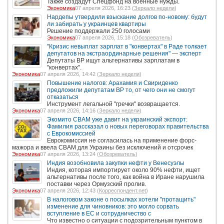
Также создадут Спецфонд на военные нужды.
Экономика
07 апреля 2026, 16:23 (
Зеркало недели
)
Нардепы утвердили взыскание долгов по-новому: будут
ли забирать у украинцев квартиры
Решение поддержали 250 голосами
Экономика
07 апреля 2026, 15:18 (
Обозреватель
)
"Кризис невыплат зарплат в "конвертах" в Раде толкает
депутатов на экстраординарные решения" — эксперт
Депутаты ВР ищут альтернативы зарплатам в
"конвертах".
Экономика
07 апреля 2026, 14:42 (
Зеркало недели
)
Повышение налогов: Арахамия и Свириденко
предложили депутатам ВР то, от чего они не смогут
отказаться
Инструмент легальной "гречки" возвращается.
Экономика
07 апреля 2026, 14:16 (
Зеркало недели
)
Экомито СВАМ уже давит на украинский экспорт:
Фамилия рассказал о новых переговорах правительства
с Еврокомиссией
Еврокомиссия не согласилась на применение форс-
мажора и ввела CBAM для Украины без исключений и отсрочек
Экономика
07 апреля 2026, 13:24 (
Обозреватель
)
Индия возобновила закупки нефти у Венесуэлы
Индия, которая импортирует около 90% нефти, ищет
альтернативы после того, как война в Иране нарушила
поставки через Ормузский пролив.
Экономика
07 апреля 2026, 12:43 (
Корреспондент.net
)
В налоговом законе о посылках хотели "протащить"
изменение для чиновников: это могло сорвать
вступление в ЕС и сотрудничество с
Что известно о ситуации с подозрительным пунктом в