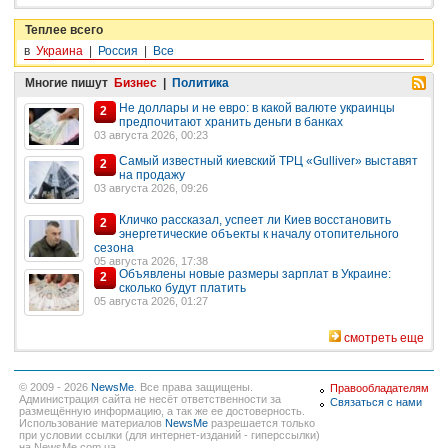
Теплее всего
в
Украина
|
Россия
|
Все
Многие пишут
Бизнес
|
Политика
Не доллары и не евро: в какой валюте украинцы
2
предпочитают хранить деньги в банках
03 августа 2026, 00:23
Самый известный киевский ТРЦ «Gulliver» выставят
2
на продажу
03 августа 2026, 09:26
Кличко рассказал, успеет ли Киев восстановить
2
энергетические объекты к началу отопительного
сезона
05 августа 2026, 17:38
Объявлены новые размеры зарплат в Украине:
2
сколько будут платить
05 августа 2026, 01:27
смотреть еще
© 2009 - 2026
NewsMe
. Все права защищены.
Правообладателям
Администрация сайта не несёт ответственности за
Связаться с нами
размещённую информацию, а так же ее достоверность.
Использование материалов
NewsMe
разрешается только
при условии ссылки (для интернет-изданий - гиперссылки)
на NewsMe.com.ua.